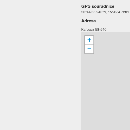
GPS souřadnice
50°44'55.240"N, 15°42'4.728"
Adresa
Karpacz 58-540
+
−