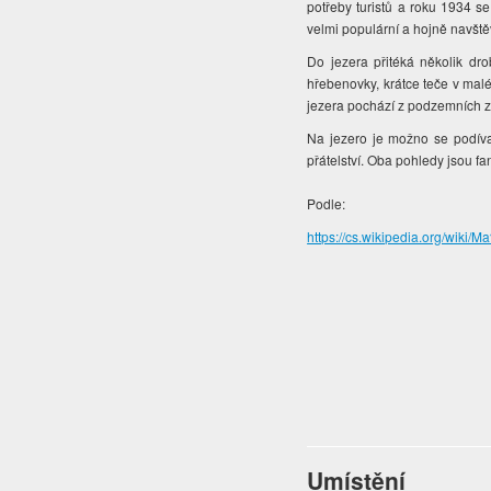
potřeby turistů a roku 1934 se 
velmi populární a hojně navšt
Do jezera přitéká několik d
hřebenovky, krátce teče v ma
jezera pochází z podzemních zd
Na jezero je možno se podív
přátelství. Oba pohledy jsou fan
Podle:
https://cs.wikipedia.org/wik
Umístění