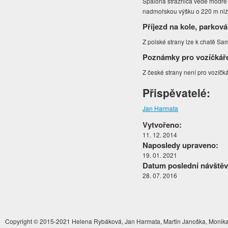
Spalona stražnica vede modře
nadmořskou výšku o 220 m niž
Příjezd na kole, parková
Z polské strany lze k chatě Sam
Poznámky pro vozíčkář
Z české strany není pro vozíč
Přispěvatelé:
Jan Harmata
Vytvořeno:
11. 12. 2014
Naposledy upraveno:
19. 01. 2021
Datum poslední návštěv
28. 07. 2016
Copyright © 2015-2021 Helena Rybáková, Jan Harmata, Martin Janoška, Monika 