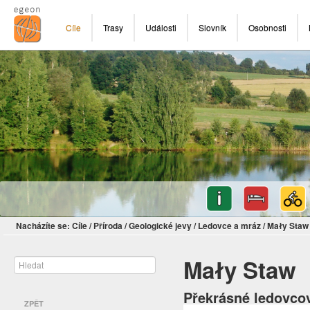
Cíle
Trasy
Události
Slovník
Osobnosti
Nacházíte se:
Cíle
/
Příroda
/
Geologické jevy
/
Ledovce a mráz
/
Mały Staw
Mały Staw
Překrásné ledovcov
ZPĚT