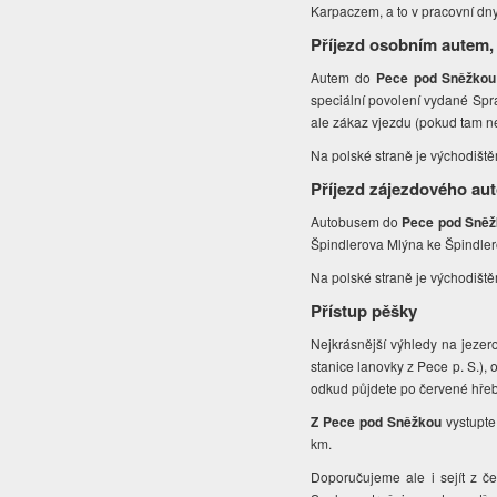
Karpaczem, a to v pracovní dny
Příjezd osobním autem,
Autem do
Pece pod Sněžkou
speciální povolení vydané Spr
ale zákaz vjezdu (pokud tam ne
Na polské straně je východiště
Příjezd zájezdového au
Autobusem do
Pece pod Sně
Špindlerova Mlýna ke Špindler
Na polské straně je východiště
Přístup pěšky
Nejkrásnější výhledy na jezer
stanice lanovky z Pece p. S.), 
odkud půjdete po červené hře
Z Pece pod Sněžkou
vystupte
km.
Doporučujeme ale i sejít z 