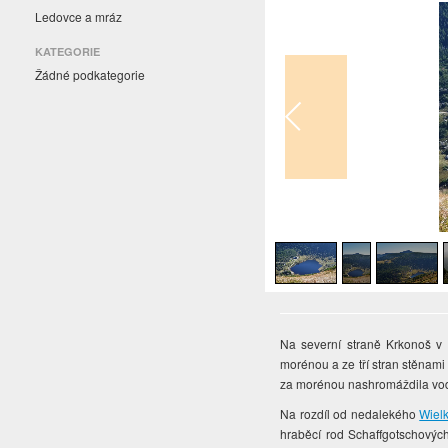
Ledovce a mráz
KATEGORIE
Žádné podkategorie
1
/
9
Na severní straně Krkonoš v 
morénou a ze tří stran stěnami
za morénou nashromáždila vod
Na rozdíl od nedalekého
Wiel
hraběcí rod Schaffgotschových