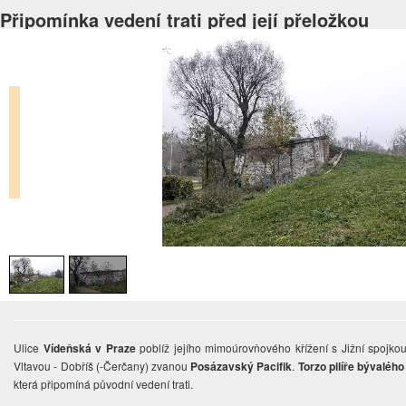
Připomínka vedení trati před její přeložkou
Ulice
Vídeňská v Praze
poblíž jejího mimoúrovňového křížení s Jižní spojkou
Vltavou - Dobříš (-Čerčany) zvanou
Posázavský Pacifik
.
Torzo pilíře bývaléh
která připomíná původní vedení trati.