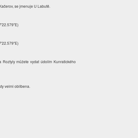
C Kačerov, se jmenuje U Labutě.
7'22.579"E)
7'22.579"E)
ra Roztyly můžete vydat údolím Kunratického
sty velmi oblíbena.