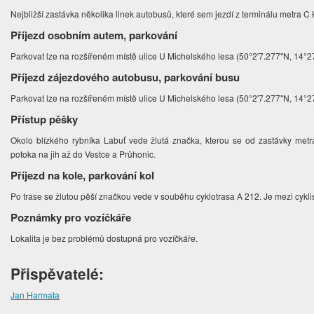
Nejbližší zastávka několika linek autobusů, které sem jezdí z terminálu metra 
Příjezd osobním autem, parkování
Parkovat lze na rozšířeném místě ulice U Michelského lesa (50°2'7.277"N, 14°2
Příjezd zájezdového autobusu, parkování busu
Parkovat lze na rozšířeném místě ulice U Michelského lesa (50°2'7.277"N, 14°2
Přístup pěšky
Okolo blízkého rybníka Labuť vede žlutá značka, kterou se od zastávky met
potoka na jih až do Vestce a Průhonic.
Příjezd na kole, parkování kol
Po trase se žlutou pěší značkou vede v souběhu cyklotrasa A 212. Je mezi cykli
Poznámky pro vozíčkáře
Lokalita je bez problémů dostupná pro vozíčkáře.
Přispěvatelé:
Jan Harmata