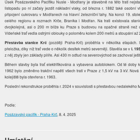
Úsek Posázavského Pacifiku Nusle - Modřany je stavebně na této trati nejsta
listopadu po ní začaly jezdit nákladní vlaky, od března r. 1882 také osobní 
připojení cukrovaru v Modřanech na hlavní železniční tahy. Na konci 19. stol
celého regionu a rozmach Krče, Braníka i Modřan. Na trati existovala stan
dvojkolejná, asi o 200 m blíže ku Praze s budovou na opačné straně než d
Vídeňské trať vedla ostrými oblouky o poloměru kolem 200 metrů a stoupání až 
Přestavba stanice Krč
(později Praha-Krč) proběhla v několika etapách. S
přeložka, díky níž trať vede o několik desítek metrů severněji. Stavěla se v
l. 19
z něj zbyly jen základy pilíře. Asi 430 m odtud na severovýchod se zachoval ješt
Během stavby byla trať elektrifikována a vybavena autoblokem. Od té doby k
1962 bylo změněno trakční napětí všech tratí v Praze z 1,5 kV na 3 kV. Nov
kolejiště byla otevřena r. 1963.
Poslední rekonstrukce proběhla r. 2024 v souvislosti s přestavbou nedalekého 
Podle:
Posázavský pacifik - Praha-Krč
, 8. 4. 2025