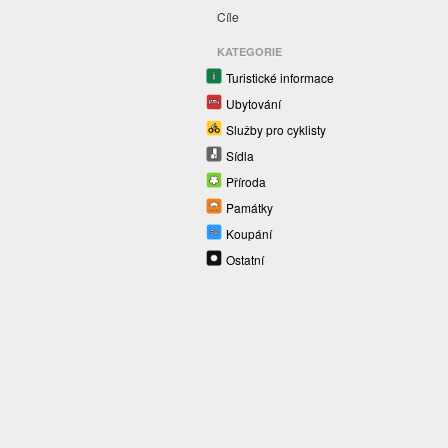
Cíle
KATEGORIE
Turistické informace
Ubytování
Služby pro cyklisty
Sídla
Příroda
Památky
Koupání
Ostatní