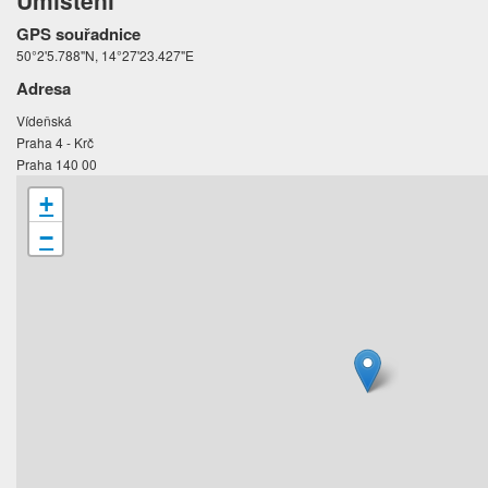
Umístění
GPS souřadnice
50°2'5.788"N, 14°27'23.427"E
Adresa
Vídeňská
Praha 4 - Krč
Praha 140 00
+
−