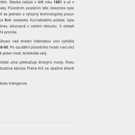
rším. Stavba začala v létě roku
1881
a už v
vlaky. Původním posláním této železnice bylo
etí se jednalo o výrazný technologický posun
ice
Krč
nedaleko Kunratického potoka, byla
nes, situovaná v ostrém oblouku. V oblasti
24 promile.
ituaci nad dnešní Vídeňskou ulicí vyřešila
58-60
. Po opuštění původního mostu nad ulicí
ě jeden most, tentokráte celý.
rčské ulice překračuje širokými mosty. Roku
á budova stanice Praha-Krč na opačné straně
Mostu Inteligence.