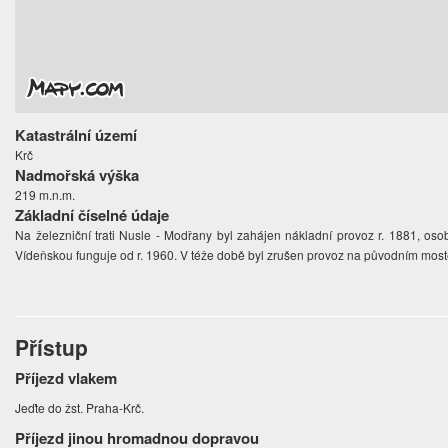
Katastrální území
Krč
Nadmořská výška
219 m.n.m.
Základní číselné údaje
Na železniční trati Nusle - Modřany byl zahájen nákladní provoz r. 1881, osob
Vídeňskou funguje od r. 1960. V téže době byl zrušen provoz na původním most
Přístup
Příjezd vlakem
Jeďte do žst. Praha-Krč.
Příjezd jinou hromadnou dopravou