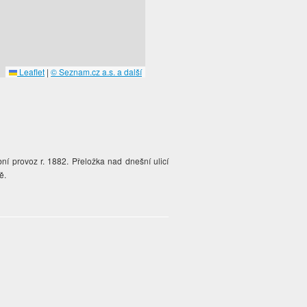
Leaflet
|
© Seznam.cz a.s. a další
ní provoz r. 1882. Přeložka nad dnešní ulicí
ě.