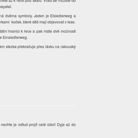
nete až k řece pod skálu. Vrátit se můžete do
ayatal.
ná dvěma symboly. Jeden je Eisiedlerweg a
rkami koček, které děti mají objevovat v lese.
státní hranici k řece a pak máte dvě možnosti
ce Einsiedlerweg.
km stezka překračuje přes lávku na rakouský
nechte je odtud projít celé údolí Dyje až do