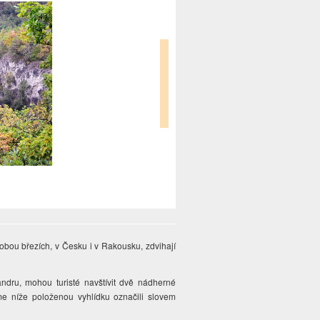
bou březích, v Česku i v Rakousku, zdvihají
ndru, mohou turisté navštívit dvě nádherné
sme níže položenou vyhlídku označili slovem