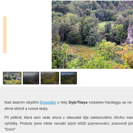
Nad skalním obydlím
u řeky
Dyje/Thaya
nedaleko Hardeggu se na o
Einsiedler
strmé stráně a rulové skály.
Při pěšině, která sem vede shora z rakouské šíje zaklesnutého říčního mea
vyhlídky. Protože jsme nikde nenašli jejich bližší pojmenování, pracovně j
"Dolní"