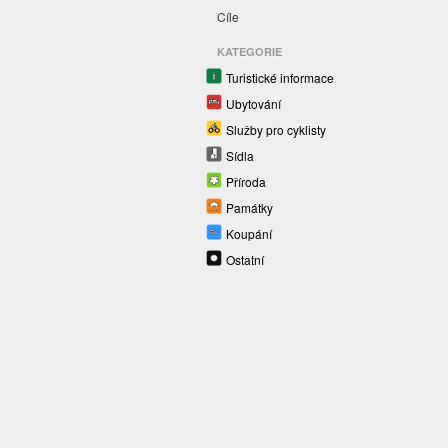
Cíle
KATEGORIE
Turistické informace
Ubytování
Služby pro cyklisty
Sídla
Příroda
Památky
Koupání
Ostatní