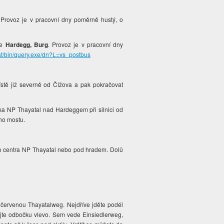
 Provoz je v pracovní dny poměrně hustý, o
ce
Hardegg, Burg
. Provoz je v pracovní dny
.at/bin/query.exe/dn?L=vs_postbus
stě již severně od Čížova a pak pokračovat
ka NP Thayatal nad Hardeggem při silnici od
ho mostu.
 centra NP Thayatal nebo pod hradem. Dolů
červenou Thayatalweg. Nejdříve jděte podél
ejte odbočku vlevo. Sem vede Einsiedlerweg,