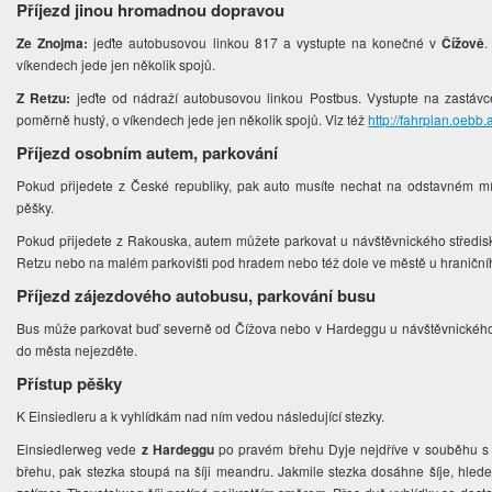
Příjezd jinou hromadnou dopravou
Ze Znojma:
jeďte autobusovou linkou 817 a vystupte na konečné v
Čížově
.
víkendech jede jen několik spojů.
Z Retzu:
jeďte od nádraží autobusovou linkou Postbus. Vystupte na zastáv
poměrně hustý, o víkendech jede jen několik spojů. Viz též
http://fahrplan.oebb
Příjezd osobním autem, parkování
Pokud přijedete z České republiky, pak auto musíte nechat na odstavném mí
pěšky.
Pokud přijedete z Rakouska, autem můžete parkovat u návštěvnického středis
Retzu nebo na malém parkovišti pod hradem nebo též dole ve městě u hraniční
Příjezd zájezdového autobusu, parkování busu
Bus může parkovat buď severně od Čížova nebo v Hardeggu u návštěvnického
do města nejezděte.
Přístup pěšky
K Einsiedleru a k vyhlídkám nad ním vedou následující stezky.
Einsiedlerweg vede
z Hardeggu
po pravém břehu Dyje nejdříve v souběhu s 
břehu, pak stezka stoupá na šíji meandru. Jakmile stezka dosáhne šíje, hled