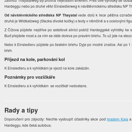
zatímco Thayatalweg šíji protíná nejkratším směrem. Přes dvě vyhlídky se dosta
Hardeggu nebo po druhé větvi Einsiedlerweg k návštěvnickému středisku NP Th
Od návštěvnického střediska NP Thayatal
vede dolů k řece pěšina označe
druhá je Wildkatzweg (Stezka divoké kočky) s texty v němčině a s ocelovými figu
Z Čížova půjdete nejdříve po asfaltové silnici poblíž Hardeggské vyhlídky ke 
Buď přejdete most a za ním se dáte doleva po pravém břehu. To už jste na stez
Nebo k Einsiedleru půjdete po českém břehu Dyje po modré značce. Asi po 1 
břeh.
Příjezd na kole, parkování kol
K Einsiedleru a k vyhlídkám je vjezd na kole zakázán.
Poznámky pro vozíčkáře
K Einsiedleru a k vyhlídkám se vozíčkář nedostane.
Rady a tipy
Doporučení pro zájezdy: Nechte vystoupit účastníky akce pod
a 
hradem Kaja
Hardeggu, kde čeká autobus.