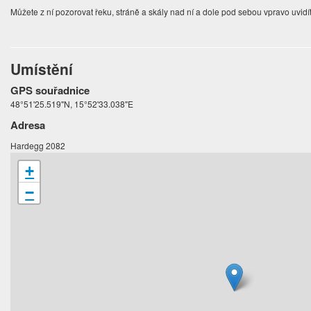
Můžete z ní pozorovat řeku, stráně a skály nad ní a dole pod sebou vpravo uvidít
Umístění
GPS souřadnice
48°51'25.519"N, 15°52'33.038"E
Adresa
Hardegg 2082
+
−