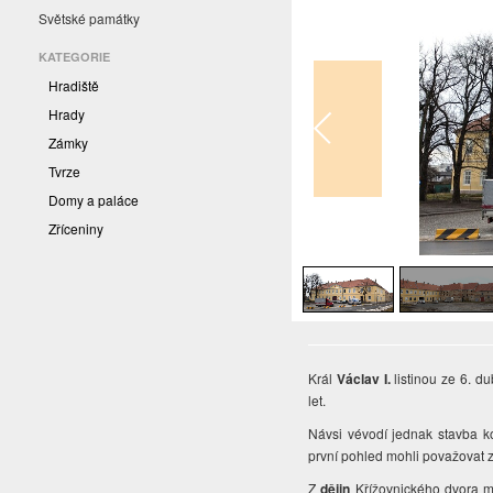
Světské památky
KATEGORIE
Hradiště
Hrady
Zámky
Tvrze
Domy a paláce
Zříceniny
1
/
4
Král
Václav I.
listinou ze 6. d
let.
Návsi vévodí jednak stavba k
první pohled mohli považovat 
Z
dějin
Křížovnického dvora m