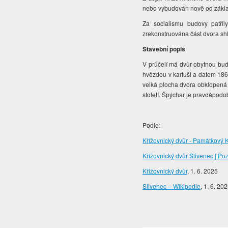
nebo vybudován nově od základ
Za socialismu budovy patřil
zrekonstruována část dvora shl
Stavební popis
V průčelí má dvůr obytnou budo
hvězdou v kartuši a datem 186
velká plocha dvora obklopená 
století. Špýchar je pravděpodo
Podle:
Křížovnický dvůr - Památkový 
Křížovnický dvůr Slivenec | Po
Křižovnický dvůr
, 1. 6. 2025
Slivenec – Wikipedie
, 1. 6. 20