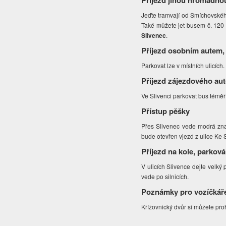
Příjezd jinou hromadno
Jeďte tramvají od Smíchovské
Také můžete jet busem č. 120 
Slivenec
.
Příjezd osobním autem,
Parkovat lze v místních ulicích.
Příjezd zájezdového au
Ve Slivenci parkovat bus téměř
Přístup pěšky
Přes Slivenec vede modrá zna
bude otevřen vjezd z ulice Ke
Příjezd na kole, parková
V ulicích Slivence dejte velký
vede po silnicích.
Poznámky pro vozíčkář
Křížovnický dvůr si můžete pr