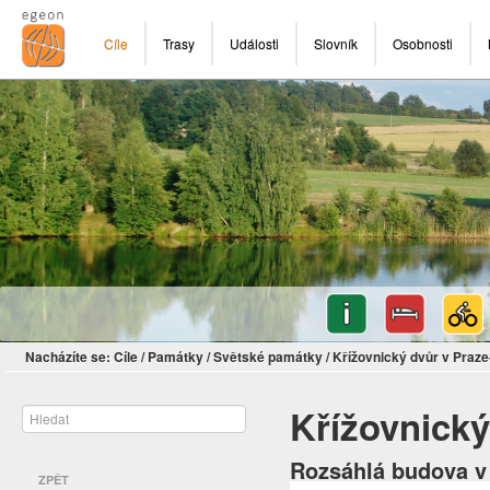
Cíle
Trasy
Události
Slovník
Osobnosti
Nacházíte se:
Cíle
/
Památky
/
Světské památky
/
Křížovnický dvůr v Praze
Křížovnický
Rozsáhlá budova v
ZPĚT