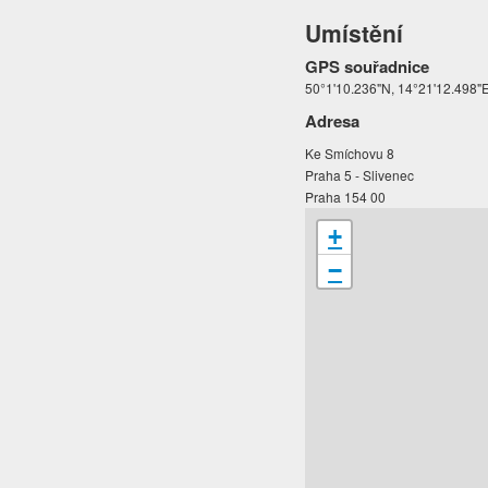
Umístění
GPS souřadnice
50°1'10.236"N, 14°21'12.498"
Adresa
Ke Smíchovu 8
Praha 5 - Slivenec
Praha 154 00
+
−