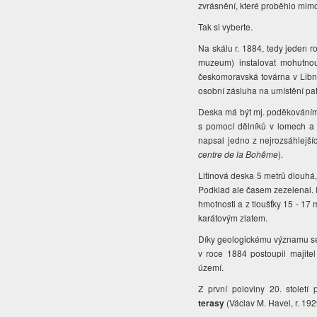
zvrásnění, které proběhlo mimo
Tak si vyberte.
Na skálu r. 1884, tedy jeden 
muzeum) instalovat mohutno
českomoravská továrna v Libni
osobní zásluha na umístění pat
Deska má být mj. poděkováním
s pomocí dělníků v lomech a
napsal jedno z nejrozsáhlejš
centre de la Bohême
).
Litinová deska 5 metrů dlouhá,
Podklad ale časem zezelenal. R
hmotnosti a z tloušťky 15 - 1
karátovým zlatem.
Díky geologickému významu se 
v roce 1884 postoupil majite
území.
Z první poloviny 20. století
terasy
(Václav M. Havel, r. 192