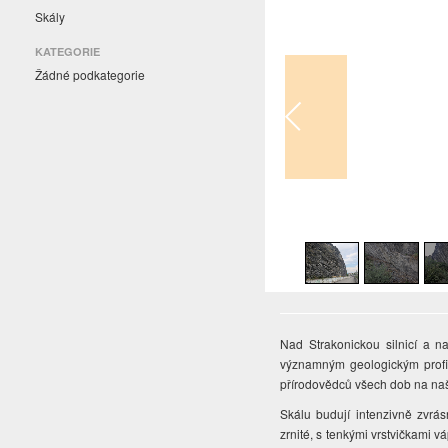
Skály
KATEGORIE
Žádné podkategorie
1
/
18
Nad Strakonickou silnicí a 
významným geologickým profi
přírodovědců všech dob na n
Skálu budují intenzivně zvrá
zrnité, s tenkými vrstvičkami 