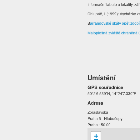
Informační tabule u lokality, zá
Chlupáč, I. (1999): Vycházky z
B
arrandovské skály opět zdo
Maloplošná zvláště chráněná 
Umístění
GPS souřadnice
50°2'6.539"N, 14°24'7.330"E
Adresa
Zbraslavská
Praha 5 - Hlubočepy
Praha 150 00
+