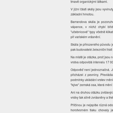
tmavě organickými látkami.
V jižní části skály jsou vyvin
základní hmotou.
Barrandova skála je pozoru
vápence, v nichž chybí břid
"učebnicové" typy včetně klika
při variském vrásnění.
Skála je přirozeného původu jen
pak budovatelé železniční trati
Na místě je otázka, proč jsou 
vrstva odpovídá intervalu 17 0
Odpověď není jednoznačná. Je
přicházel z pevniny. Převláda
podmínky ukládání vrstev měnily
"kýve" zemská osa, která mění s
Ani na druhou otázku zvídavých
vrstvy tak silně zvrásněny a tř
Příčinou je nejspíše různá odo
horotvorném tlaku chovaly ja