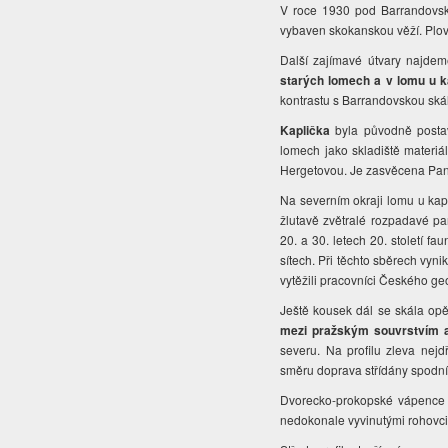
V roce 1930 pod Barrandovsk
vybaven skokanskou věží. Plo
Další zajímavé útvary najde
starých lomech a v lomu u k
kontrastu s Barrandovskou ská
Kaplička
byla původně postav
lomech jako skladiště materiá
Hergetovou. Je zasvěcena Pan
Na severním okraji lomu u kapl
žlutavě zvětralé rozpadavé par
20. a 30. letech 20. století f
sítech. Při těchto sběrech vynik
vytěžili pracovníci Českého ge
Ještě kousek dál se skála opě
mezi pražským souvrstvím 
severu. Na profilu zleva nej
směru doprava střídány spodní
Dvorecko-prokopské vápence j
nedokonale vyvinutými rohovci.