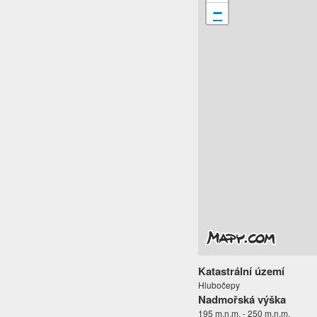
−
Katastrální území
Hlubočepy
Nadmořská výška
195 m.n.m. - 250 m.n.m.