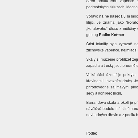
Střed profilu tvoří vápence 
podmořských skluzech. Mocnost
Vpravo na ně nasedá 8 m mocná
lilijic. Je známa jako "
korál
„korálového“ útesu z mělčiny 
geolog
Radim Kettner
.
Část lokality byla výrazně n
zlíchovské vápence, nejmladš
Skály si můžeme prohlížet zej
zapadla a trosky jsou předmět
Velká část území je pokryta
křovinami i invazními druhy. J
přírodovědně zajímavými plo
šedý a koniklec luční.
Barrandova skála a okolí je př
návštěvě budete mít silně nar
nevhodných dřevin a z pocitu
Podle: