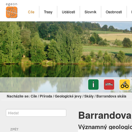
Cíle
Trasy
Události
Slovník
Osobnosti
Nacházíte se:
Cíle
/
Příroda
/
Geologické jevy
/
Skály
/
Barrandova skála
Barrandova
Významný geologický
ZPĚT