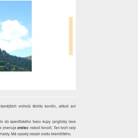
rásnějších vrcholů těchto končin, ačkoli ani
lo do specifického tvaru kupy (anglicky lava
se jmenuje
znělec
neboli fonolit. Ten tvoří celý
 haldy. Má vysoký obsah oxidu křemičitého.