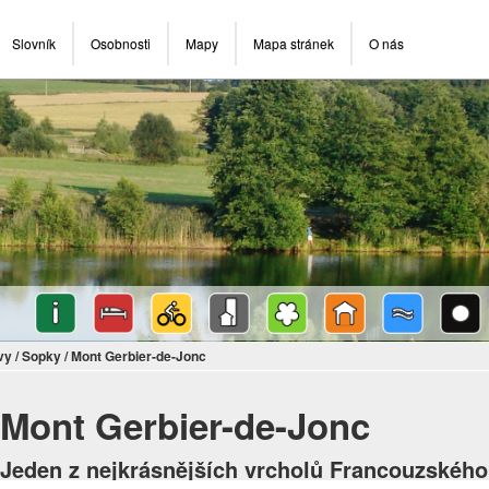
Slovník
Osobnosti
Mapy
Mapa stránek
O nás
vy
/
Sopky
/
Mont Gerbier-de-Jonc
Mont Gerbier-de-Jonc
Jeden z nejkrásnějších vrcholů Francouzského