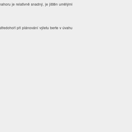
horu je relativně snadný, je jištěn umělými
tředohoří při plánování výletu berte v úvahu