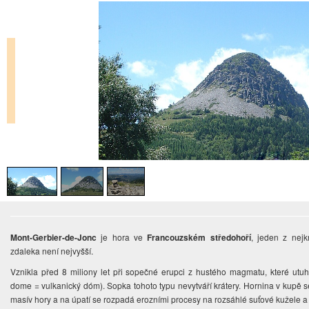
Mont-Gerbier-de-Jonc
je hora ve
Francouzském středohoří
, jeden z nejk
zdaleka není nejvyšší.
Vznikla před 8 miliony let při sopečné erupci z hustého magmatu, které utuh
dome = vulkanický dóm). Sopka tohoto typu nevytváří krátery. Hornina v kupě 
masív hory a na úpatí se rozpadá erozními procesy na rozsáhlé suťové kužele a