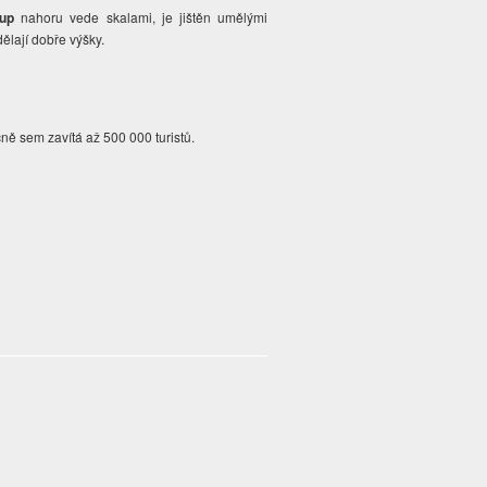
tup
nahoru vede skalami, je jištěn umělými
ělají dobře výšky.
ě sem zavítá až 500 000 turistů.