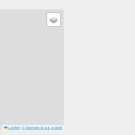
Leaflet
|
© Seznam.cz a.s. a další