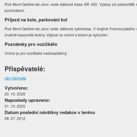
Pod Mont-Gerbier-de-Jonc vede dálková trasa GR 420. Výstup od parkoviště na
pomůckami.
Příjezd na kole, parkování kol
Pod Mont-Gerbier-de-Jonc vede dálková cyklotrasa. V krajině Francouzského s
značně kopcovité terény. Výjezd na vrchol s kolem je vyloučen.
Poznámky pro vozíčkáře
Vrchol je pro vozíčkáře nedosažitelný.
Přispěvatelé:
Jan Harmata
Vytvořeno:
20. 10. 2025
Naposledy upraveno:
21. 10. 2025
Datum poslední návštěvy redakce v terénu
08. 07. 2012