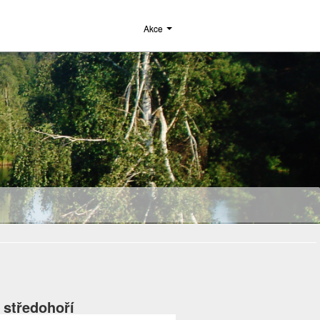
Akce
 středohoří