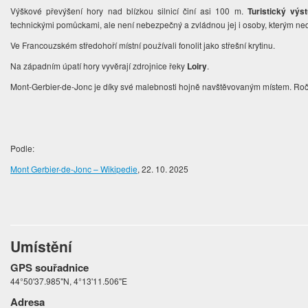
Výškové převýšení hory nad blízkou silnicí činí asi 100 m.
Turistický výs
technickými pomůckami, ale není nebezpečný a zvládnou jej i osoby, kterým ned
Ve Francouzském středohoří místní používali fonolit jako střešní krytinu.
Na západním úpatí hory vyvěrají zdrojnice řeky
Loiry
.
Mont-Gerbier-de-Jonc je díky své malebnosti hojně navštěvovaným místem. Ročn
Podle:
Mont Gerbier-de-Jonc – Wikipedie
, 22. 10. 2025
Umístění
GPS souřadnice
44°50'37.985"N, 4°13'11.506"E
Adresa