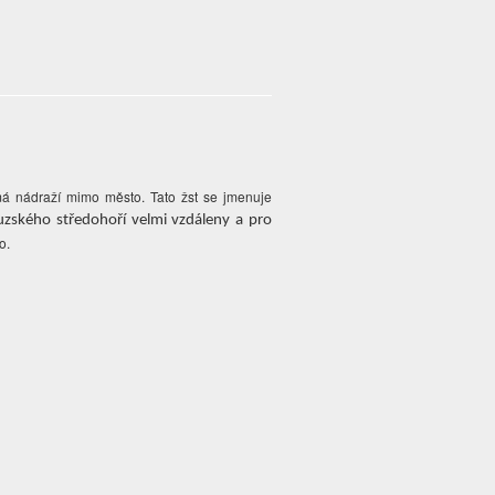
 má nádraží mimo město. Tato žst se jmenuje
uzského středohoří velmi vzdáleny a pro
to.