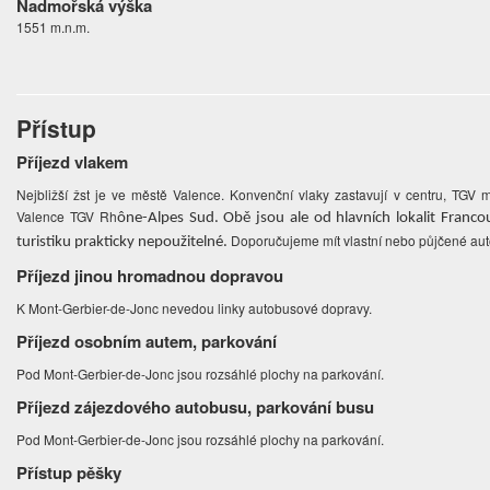
Nadmořská výška
1551 m.n.m.
Přístup
Příjezd vlakem
Nejbližší žst je ve městě Valence. Konvenční vlaky zastavují v centru, TGV
Valence TGV Rh
ône-Alpes Sud. Obě jsou ale od hlavních lokalit Franco
Doporučujeme mít vlastní nebo půjčené au
turistiku prakticky nepoužitelné.
Příjezd jinou hromadnou dopravou
K Mont-Gerbier-de-Jonc nevedou linky autobusové dopravy.
Příjezd osobním autem, parkování
Pod Mont-Gerbier-de-Jonc jsou rozsáhlé plochy na parkování.
Příjezd zájezdového autobusu, parkování busu
Pod Mont-Gerbier-de-Jonc jsou rozsáhlé plochy na parkování.
Přístup pěšky