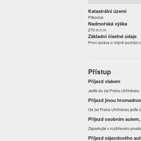
Katastrální území
Pitkovice
Nadmořská výška
270 m.n.m.
Základní číselné údaje
První zpráva o mlýně pochází z
Přístup
Příjezd vlakem
Jeďte do žst Praha-Uhříněves.
Příjezd jinou hromadno
Od žst Praha-Uhříněves jeďte 
Příjezd osobním autem,
Zaparkujte v rozšířeném prosto
Příjezd zájezdového au