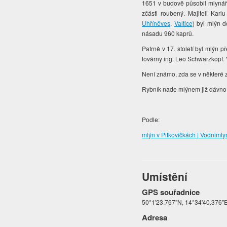
1651 v budově působil mlynář 
zčásti roubený. Majiteli Ka
Uhříněves
,
Valtice
) byl mlýn 
násadu 960 kaprů.
Patrně v 17. století byl mlýn 
továrny ing. Leo Schwarzkopf. 
Není známo, zda se v některé 
Rybník nade mlýnem již dávno 
Podle:
mlýn v Pitkovičkách | Vodnimly
Umístění
GPS souřadnice
50°1'23.767"N, 14°34'40.376"
Adresa