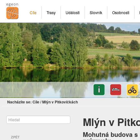
Cíle
Trasy
Události
Slovník
Osobnosti
Nacházíte se:
Cíle
/
Mlýn v Pitkovičkách
Mlýn v Pitk
Mohutná budova s 
ZPĚT