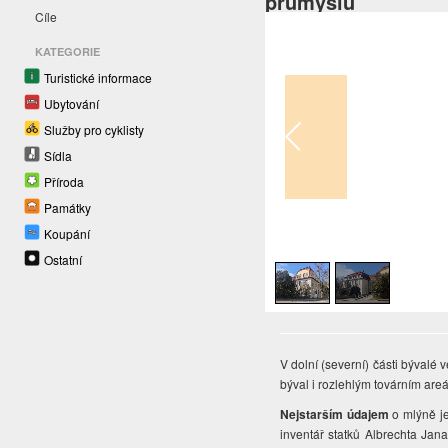
průmyslu
Cíle
KATEGORIE
Turistické informace
Ubytování
Služby pro cyklisty
Sídla
Příroda
Památky
Koupání
1
/
2
Ostatní
V dolní (severní) části bývalé 
býval i rozlehlým továrním a
Nejstarším údajem
o mlýně je
inventář statků Albrechta Ja