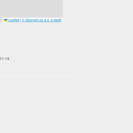
Leaflet
|
© Seznam.cz a.s. a další
911-14.