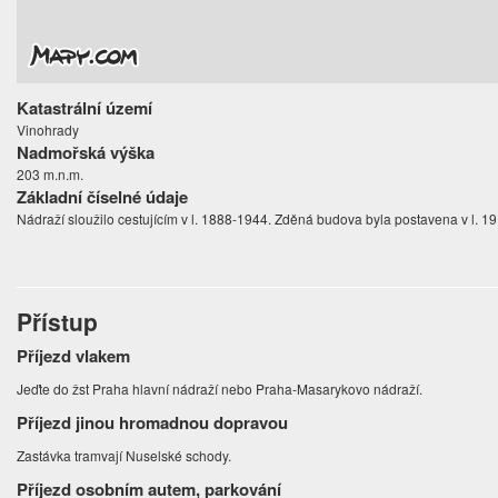
Katastrální území
Vinohrady
Nadmořská výška
203 m.n.m.
Základní číselné údaje
Nádraží sloužilo cestujícím v l. 1888-1944. Zděná budova byla postavena v l. 1
Přístup
Příjezd vlakem
Jeďte do žst Praha hlavní nádraží nebo Praha-Masarykovo nádraží.
Příjezd jinou hromadnou dopravou
Zastávka tramvají Nuselské schody.
Příjezd osobním autem, parkování