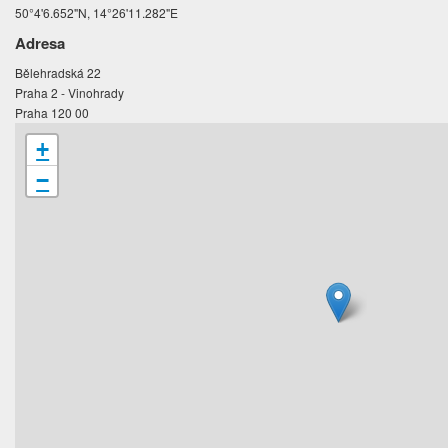
50°4'6.652"N, 14°26'11.282"E
Adresa
Bělehradská 22
Praha 2 - Vinohrady
Praha 120 00
+
−