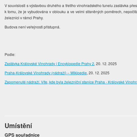
V souvislosti s výstavbou druhého a třetího vinohradského tunelu zastávka přesta
k tomu, že je vybudována v oblouku a ve velmi stísněných poměrech, nepočítá
železnici v rámci Prahy.
Budova není veřejnosti přístupná.
Podle:
Zastávka Královské Vinohrady | Encyklopedie Prahy 2
, 20. 12. 2025
Praha-Královské Vinohrady (nádraží) – Wikipedie
, 20. 12. 2025
Zapomenuté nádraží. Víte, kde byla železniční stanice Praha - Královské Vinohr
Umístění
GPS souřadnice