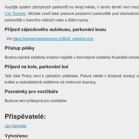
Využijte systém záchytných parkovišť na okraji města, v centru téměř není mo
. Můžete zvolit také placené podzemní parkoviště pod obchodn
City Tourism
parkoviště u hlavního nádraží nebo u Státní opery.
Příjezd zájezdového autobusu, parkování busu
Viz
https://bezpecneparkovani.cz/BUS_parking.cms
Přístup pěšky
Budovu bývalé zastávky snadno najdete u tramvajové zastávky Nuselské schod
Příjezd na kole, parkování kol
Tato část Prahy není k cyklistům přátelská. Pokud někde v blízkosti existují c
krátké a nedostatečně oddělené od motorové dopravy.
Poznámky pro vozíčkáře
Budova není přístupná pro vozíčkáře.
Přispěvatelé:
Jan Harmata
Vytvořeno: