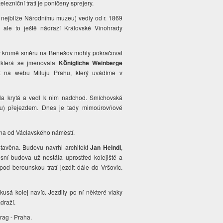
ezniční trati je poničeny sprejery.
s nejblíže Národnímu muzeu) vedly od r. 1869
, ale to ještě nádraží Královské Vinohrady
aky kromě směru na Benešov mohly pokračovat
, která se jmenovala
K
nigliche Weinberge
ö
 na webu Miluju Prahu, který uvádíme v
yla krytá a vedl k nim nadchod. Smíchovská
kou) přejezdem. Dnes je tady mimoúrovňové
edena od Václavského náměstí.
stavěna. Budovu navrhl architekt
Jan Heindl
,
sní budova už nestála uprostřed kolejiště a
od berounskou tratí jezdit dále do Vršovic.
usá kolej navíc. Jezdily po ní některé vlaky
draží.
rag - Praha.