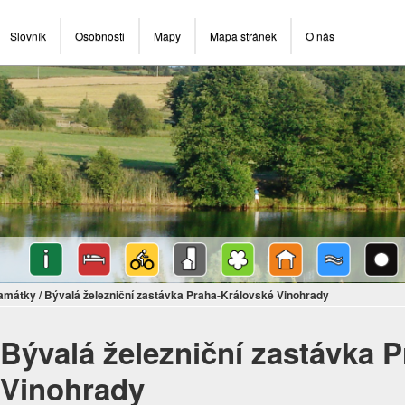
Slovník
Osobnosti
Mapy
Mapa stránek
O nás
památky
/
Bývalá železniční zastávka Praha-Královské Vinohrady
Bývalá železniční zastávka 
Vinohrady