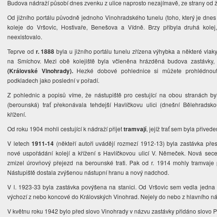
Budova nádraží působí dnes zvenku z ulice naprosto nezajímavě, ze strany od žel
Od jižního portálu původně jednoho Vinohradského tunelu (toho, který je dne
koleje do Vršovic, Hostivaře, Benešova a Vídně. Brzy přibyla druhá kolej
neexistovalo.
Teprve od
r. 1888
byla u jižního portálu tunelu zřízena výhybka a některé vl
na Smíchov. Mezi obě kolejiště byla včleněna hrázděná budova zastávky
(Královské Vinohrady).
Hezké dobové pohlednice si můžete prohlédnout
podkladech jako poslední v pořadí.
Z pohlednic a popisů víme, že nástupiště pro cestující na obou stranách b
(berounská) trať překonávala tehdejší Havlíčkovu ulici (dnešní Bělehrads
křížení.
Od roku 1904 mohli cestující k nádraží přijet
tramvají
, jejíž trať sem byla přiv
V letech
1911-14
(někteří autoři uvádějí rozmezí 1912-13) byla zastávka pře
nové uspořádání kolejí a křížení s Havlíčkovou ulicí V. Němeček. Nová sece
zmizel úrovňový přejezd na berounské trati. Pak od r. 1914 mohly tramvaje p
Nástupiště dostala zvýšenou nástupní hranu a nový nadchod.
V l. 1923-33 byla zastávka povýšena na stanici. Od Vršovic sem vedla jedna k
výchozí z nebo koncové do Královských Vinohrad. Nejely do nebo z hlavního ná
V květnu roku 1942 bylo před slovo Vinohrady v názvu zastávky přidáno slovo P