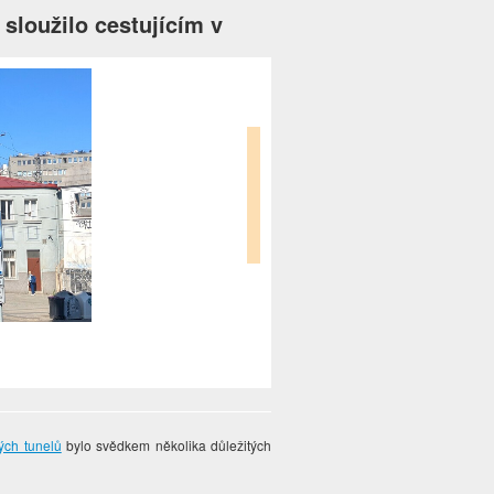
 sloužilo cestujícím v
ých tunelů
bylo svědkem několika důležitých