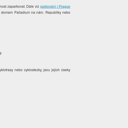
žnost zaparkovat. Dále viz
parkování | Prague
ím domem Palladium na nám. Republiky nebo
y.
yklotrasy nebo cyklostezky, jsou jejich úseky