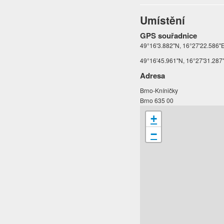
Umístění
GPS souřadnice
49°16'3.882"N, 16°27'22.586"E
49°16'45.961"N, 16°27'31.287"
Adresa
Brno-Kníničky
Brno 635 00
+
−