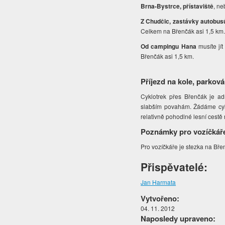
Brna-Bystrce, přístaviště
, ne
Z Chudčic, zastávky autobus
Celkem na Břenčák asi 1,5 km
Od campingu Hana
musíte jí
Břenčák asi 1,5 km.
Příjezd na kole, parková
Cyklotrek přes Břenčák je ad
slabším povahám. Žádáme cykl
relativně pohodlné lesní cest
Poznámky pro vozíčkář
Pro vozíčkáře je stezka na Bře
Přispěvatelé:
Jan Harmata
Vytvořeno:
04. 11. 2012
Naposledy upraveno: