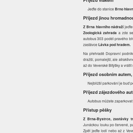
Příjezd vlakem
Jeďte do stanice
Brno hlavn
Příjezd jinou hromadno
Z Brna hlavního nádraží
jeďte
Zoologická zahrada
a zde se
autobus 303 podél pravého bře
zastávce
Lávka pod hradem.
Na přehradě Dopravní podnik 
dražší, pomalejší, ale atraktiv
až do Veverské Bítýšky a vráti
Příjezd osobním autem,
Nejbližší parkování je buď 
Příjezd zájezdového au
Autobus můžete zaparkovat 
Přístup pěšky
Z Brna-Bystrce, zastávky t
Junáckou louku po červené, pa
Zpět jeďte lodí nebo až z Vev