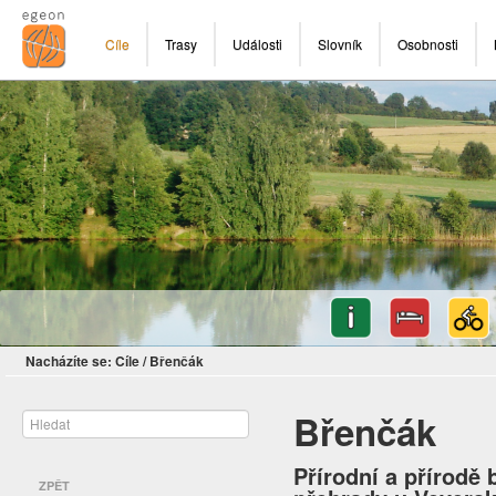
Cíle
Trasy
Události
Slovník
Osobnosti
Nacházíte se:
Cíle
/
Břenčák
Břenčák
Přírodní a přírodě
ZPĚT