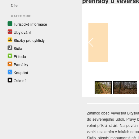
přehrady u Veversk
Cíle
KATEGORIE
Turistické informace
Ubytování
Služby pro cyklisty
Sídla
Příroda
Památky
Koupání
1
/
14
Ostatní
Zatímco obec Veverská Bítýška 
do sevřenějšího údolí. Pravý 
velmi příkrá stráň. Na povrc
vznikl usazením v řekách nebo
Skály působí monumentálně, j