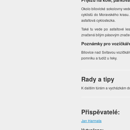
Příjezd na kole, parková
Okolo bílovické sokolovny ved
cyklistů do Moravského krasu.
asfaltová cyklostezka.
Také tu vede po asfaltové le
značená bílým pásovým značením
Poznámky pro vozíčkář
Bílovice nad Svitavou vozíčká
pomníku a tudíž u řeky.
Rady a tipy
K dalším túrám a vycházkám d
Přispěvatelé:
Jan Harmata