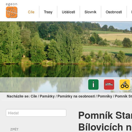
Cíle
Trasy
Události
Slovník
Osobnosti
Nacházíte se:
Cíle
/
Památky
/
Památky na osobnosti
/
Pomníky
/
Pomník St
Pomník Sta
Bílovicích 
ZPĚT