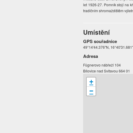
let 1926-27. Pomník stojí na k
tradičním shromaždištěm výletní
Umístění
GPS souřadnice
49°14'44.376"N, 16°40'31.681
Adresa
Fügnerovo nábřeží 104
Bílovice nad Svitavou 664 01
+
−