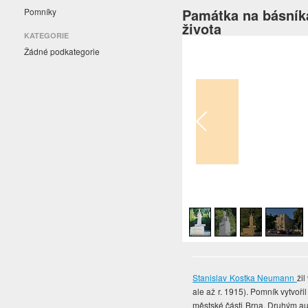
Památka na básníka,
Pomníky
života
KATEGORIE
Žádné podkategorie
1
/
4
Stanislav Kostka Neumann
ži
ale až r. 1915). Pomník vytvořil
městské části Brna. Druhým au