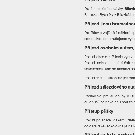
Do železniční zastávky
Bílov
Blanska. Rychlíky v Bílovicích 
Příjezd jinou hromadno
Do Bílovic zajíždějí některé 
centru, kde doporučujeme vyst
Příjezd osobním autem,
Pokud chcete z Bílovic vyrazi
Pokud nebudete mít štěstí na
sokolovnou, kde se nachází po
Pokud chcete skutečně jen vidět
Příjezd zájezdového au
Parkoviště pro autobusy v Bí
autobusů se nevejdou pod želez
Přístup pěšky
Pokud přijedete vlakem, jdět
dojdete také (sokolovna je na 