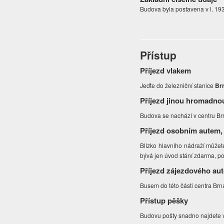
Budova byla postavena v l. 193
Přístup
Příjezd vlakem
Jeďte do železniční stanice
Brn
Příjezd jinou hromadno
Budova se nachází v centru B
Příjezd osobním autem,
Blízko hlavního nádraží můžet
bývá jen úvod stání zdarma, po
Příjezd zájezdového au
Busem do této části centra Brn
Přístup pěšky
Budovu pošty snadno najdete 