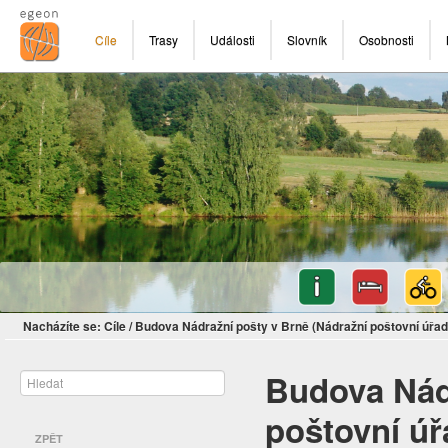
Cíle
Trasy
Události
Slovník
Osobnosti
Nacházíte se:
Cíle
/
Budova Nádražní pošty v Brně (Nádražní poštovní úřad
Budova Nád
poštovní úř
ZPĚT