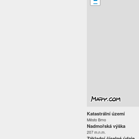
−
Katastrální území
Město Brno
Nadmořská výška
207 m.n.m.
Základní číselné údaje