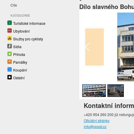
Dílo slavného Boh
Cíle
KATEGORIE
Turistické informace
Ubytování
Služby pro cyklisty
Sídla
Příroda
Památky
Koupání
1
/
2
Ostatní
Kontaktní infor
+420 954 260 200 již nefunguj
Oficiální stránky
info@cpost.cz