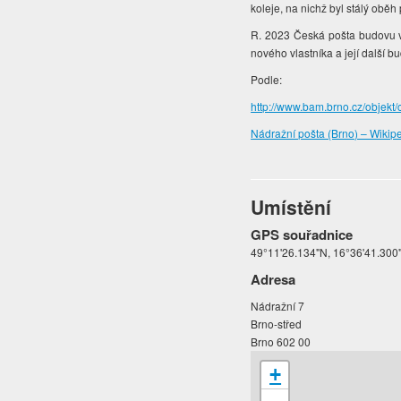
koleje, na nichž byl stálý obě
R. 2023 Česká pošta budovu v
nového vlastníka a její další
Podle:
http://www.bam.brno.cz/objekt/
Nádražní pošta (Brno) – Wikipe
Umístění
GPS souřadnice
49°11'26.134"N, 16°36'41.300
Adresa
Nádražní 7
Brno-střed
Brno 602 00
+