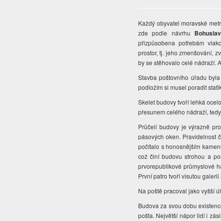
Každý obyvatel moravské metr
zde podle návrhu
Bohusla
přizpůsobena potřebám vlako
prostor, tj. jeho zmenšování, 
by se stěhovalo celé nádraží. A
Stavba poštovního úřadu byla
podložím si musel poradit stati
Skelet budovy tvoří lehká ocelo
přesunem celého nádraží, tedy
Průčelí budovy je výrazně pr
pásových oken. Pravidelnost 
počítalo s honosnějším kamen
což činí budovu strohou a po
prvorepublikové průmyslové ha
První patro tvoří visutou galer
Na poště pracoval jako vyšší 
Budova za svou dobu existenc
pošta. Největší nápor lidí i zá