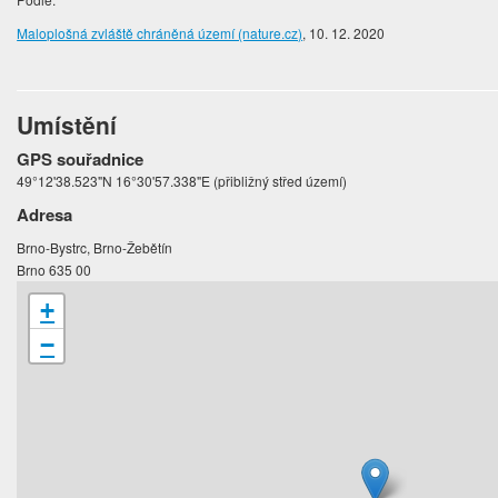
Maloplošná zvláště chráněná území (nature.cz)
, 10. 12. 2020
Umístění
GPS souřadnice
49°12'38.523"N 16°30'57.338"E (přibližný střed území)
Adresa
Brno-Bystrc, Brno-Žebětín
Brno 635 00
+
−