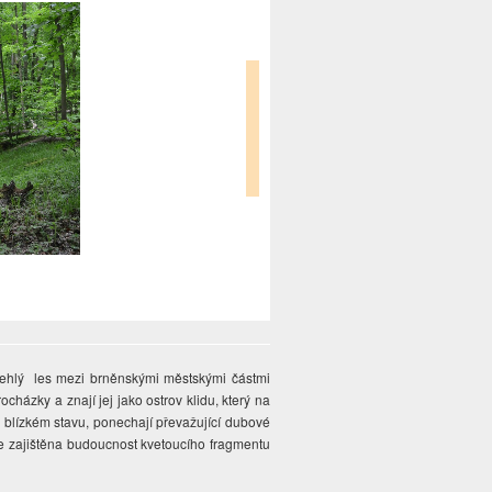
lehlý les mezi brněnskými městskými částmi
cházky a znají jej jako ostrov klidu, který na
dě blízkém stavu, ponechají převažující dubové
de zajištěna budoucnost kvetoucího fragmentu