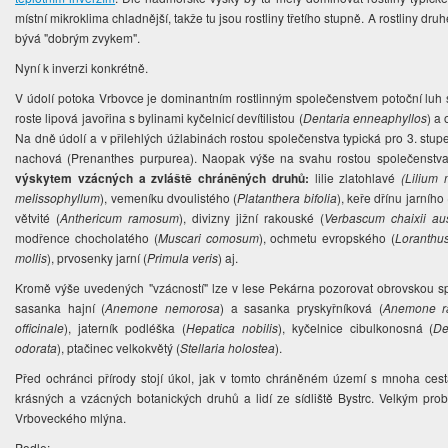
místní mikroklima chladnější, takže tu jsou rostliny třetího stupně. A rostliny dru
bývá "dobrým zvykem".
Nyní k inverzi konkrétně.
V údolí potoka Vrbovce je dominantním rostlinným společenstvem potoční luh 
roste lipová javořina s bylinami kyčelnicí devítilistou (
Dentaria enneaphyllos
) a
Na dně údolí a v přilehlých úžlabinách rostou společenstva typická pro 3. stupe
nachová (Prenanthes purpurea). Naopak výše na svahu rostou společenstva
výskytem vzácných a zvláště chráněných druhů:
lilie zlatohlavé
(Lilium 
melissophyllum
), vemeníku dvoulistého (
Platanthera bifolia
), keře dřínu jarního 
větvité (
Anthericum ramosum
), divizny jižní rakouské (
Verbascum chaixii au
modřence chocholatého (
Muscari comosum
), ochmetu evropského (
Loranthu
mollis
), prvosenky jarní (
Primula veris
) aj.
Kromě výše uvedených "vzácností" lze v lese Pekárna pozorovat obrovskou 
sasanka hajní (
Anemone nemorosa
) a sasanka pryskyřníková (
Anemone r
officinale
), jaterník podléška (
Hepatica nobilis
), kyčelnice cibulkonosná (
De
odorata
), ptačinec velkokvětý (
Stellaria holostea
).
Před ochránci přírody stojí úkol, jak v tomto chráněném území s mnoha cesta
krásných a vzácných botanických druhů a lidí ze sídliště Bystrc. Velkým pro
Vrboveckého mlýna.
Podle: