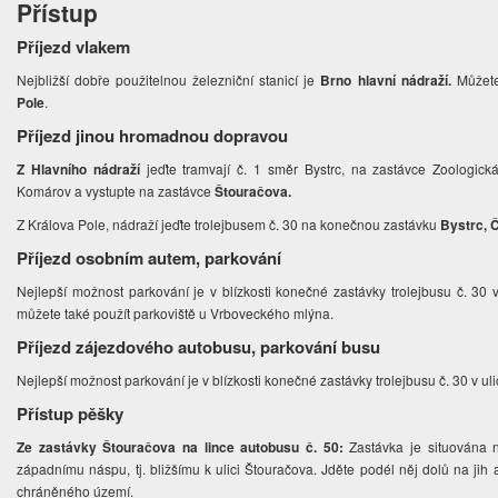
Přístup
Příjezd vlakem
Nejbližší dobře použitelnou železniční stanicí je
Brno hlavní nádraží.
Můžete 
Pole
.
Příjezd jinou hromadnou dopravou
Z Hlavního nádraží
jeďte tramvají č. 1 směr Bystrc, na zastávce Zoologic
Komárov a vystupte na zastávce
Štouračova.
Z Králova Pole, nádraží jeďte trolejbusem č. 30 na konečnou zastávku
Bystrc, 
Příjezd osobním autem, parkování
Nejlepší možnost parkování je v blízkosti konečné zastávky trolejbusu č. 30
můžete také použít parkoviště u Vrboveckého mlýna.
Příjezd zájezdového autobusu, parkování busu
Nejlepší možnost parkování je v blízkosti konečné zastávky trolejbusu č. 30 v ul
Přístup pěšky
Ze zastávky Štouračova na lince autobusu č. 50:
Zastávka je situována 
západnímu náspu, tj. bližšímu k ulici Štouračova. Jděte podél něj dolů na jih
chráněného území.