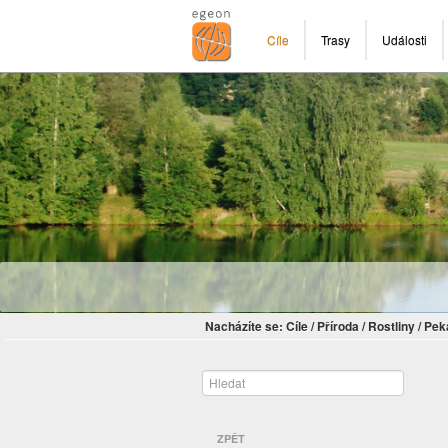
Cíle
Trasy
Události
Nacházíte se:
Cíle
/
Příroda
/
Rostliny
/
Pek
ZPĚT