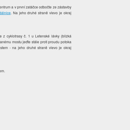
centrum a v první zatáčce odbočte ze zástavby
álnice
. Na jeho druhé straně vlevo je okraj
e z cyklotrasy č. 1 u Letenské lávky (blízká
anému mostu jeďte stále proti proudu potoka
ostem -
na jeho druhé straně vlevo je okraj
dem.