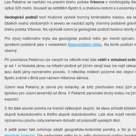
Les Pekárna se nachází na pravém břehu potoka
Vrbovce
v morfologicky čl
výšce 325 metrů. Sousedí se sídlištěm Bystrc II, s chatovou kolonií a s pozemky
Geologické podloží
tvoří hlubinné vyvřelé horniny brněnského masívu, ale t
částech svahů obrácených k severu se nachází aplity (horniny podobné grani
břehu potoka Vrbovce. Na východě území je geologické podloží tvořeno diority a
Pro vývoj rostlinného krytu ale geologické podloží mělo jen menší význam,
sprašemi podobně jako v nedalekém
Bosonožském hájku
. Na tomto podloží r
obecný.
Při procházce Pekárnou lze narazit na několik míst, kde
reliéf v minulosti ovli
je asi 1 m hluboká jáma, na hřbetní plošině při jižním okraji lesa lze najít zákop
jsou další jámy neznámého původu. V několika místech pozorné oko objeví n
Bystrc známé v Brně pod názvem Hitlerova dálnice.
Území lesa Pekárny je cenné pro botaniky. Je totiž přechodem mezi jižní
typickou pro území severněji od Brna. V Pekárně panonské druhy rostou na jižn
expozicí.
S tím také souvisí poloha na hranici výškových stupňů. Ve stavu přírodě blízk
stupně bukodubového a třetího stupně dubobukového. Laik sice rozdíl nevidí,
významnou plochu coby kamenem dohodil od pracovišť vysokých škol.
A ještě jeden fakt ovlivňuje zdejší geograficko-botanické poměry, a tím je 
teplotním inverzím
. Dle nadmořské výšky by tu měly dominovat rostliny typické