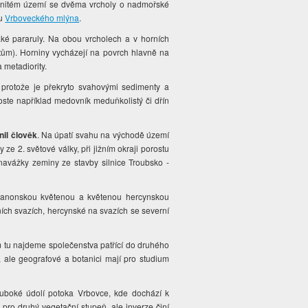
enitém území se dvěma vrcholy o nadmořské
 u
Vrboveckého mlýna
.
aké pararuly. Na obou vrcholech a v horních
tům). Horniny vycházejí na povrch hlavně na
 metadiority.
 protože je překryto svahovými sedimenty a
oste například medovník meduňkolistý či dřín
vnil člověk
. Na úpatí svahu na východě území
y ze 2. světové války, při jižním okraji porostu
avážky zeminy ze stavby silnice Troubsko -
 panonskou květenou a květenou hercynskou
ích svazích, hercynské na svazích se severní
ém tu najdeme společenstva patřící do druhého
 ale geografové a botanici mají pro studium
hluboké údolí potoka Vrbovce, kde dochází k
 pro druhý vegetační stupeň, ale inverze činí