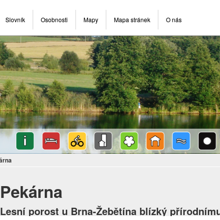
Slovník
Osobnosti
Mapy
Mapa stránek
O nás
árna
Pekárna
Lesní porost u Brna-Žebětína blízký přírodním