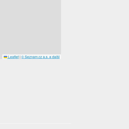
Leaflet
|
© Seznam.cz a.s. a další