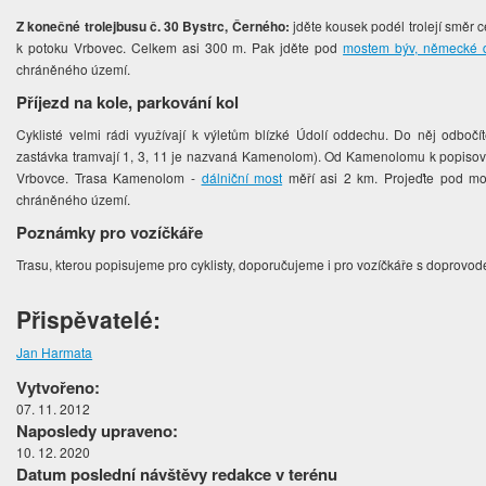
Z konečné trolejbusu č. 30 Bystrc, Černého:
jděte kousek podél trolejí směr 
k potoku Vrbovec. Celkem asi 300 m. Pak jděte pod
mostem býv, německé d
chráněného území.
Příjezd na kole, parkování kol
Cyklisté velmi rádi využívají k výletům blízké Údolí oddechu. Do něj odbočít
zastávka tramvají 1, 3, 11 je nazvaná Kamenolom). Od Kamenolomu k popisov
Vrbovce. Trasa Kamenolom -
dálniční most
měří asi 2 km. Projeďte pod m
chráněného území.
Poznámky pro vozíčkáře
Trasu, kterou popisujeme pro cyklisty, doporučujeme i pro vozíčkáře s doprovo
Přispěvatelé:
Jan Harmata
Vytvořeno:
07. 11. 2012
Naposledy upraveno:
10. 12. 2020
Datum poslední návštěvy redakce v terénu