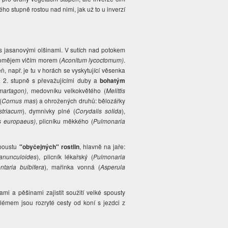
hého stupně rostou nad nimi, jak už to u inverzí
s jasanovými olšinami. V sutích nad potokem
 omějem vlčím morem (
Aconitum lycoctomum)
.
ň, např. je tu v horách se vyskytující věsenka
 2. stupně s převažujícími duby a
bohatým
martagon)
, medovníku velkokvětého (
Melittis
(
Cornus mas
) a ohrožených druhů: bělozářky
striacum
), dymnivky plné (
Corydalis solida
),
s europaeus)
, plicníku měkkého (
Pulmonaria
spoustu
"obyčejných" rostlin
, hlavně na jaře:
anunculoides
), plicník lékařský (
Pulmonaria
ntaria bulbifera
), mařinka vonná (
Asperula
mi a pěšinami zajistit soužití velké spousty
blémem jsou rozryté cesty od koní s jezdci z