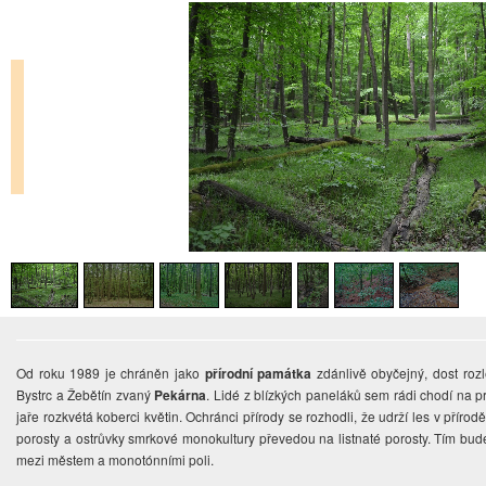
Od roku 1989 je chráněn jako
přírodní památka
zdánlivě obyčejný, dost roz
Bystrc a Žebětín zvaný
Pekárna
. Lidé z blízkých paneláků sem rádi chodí na pro
jaře rozkvétá koberci květin. Ochránci přírody se rozhodli, že udrží les v příro
porosty a ostrůvky smrkové monokultury převedou na listnaté porosty. Tím bu
mezi městem a monotónními poli.