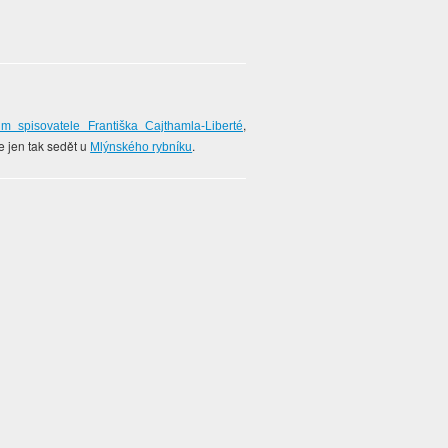
,
m spisovatele Františka Cajthamla-Liberté
 jen tak sedět u
.
Mlýnského rybníku