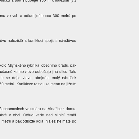
domu ve vsi a odtud jděte cca 300 metrů po
u naleziště s konikleci spojit s návštěvou
okolo Mlýnského rybníka, obecního úřadu, pak
oučasně kolmo vlevo odbočuje jiná ulice. Tato
e se dejte vlevo, obejděte malý rybníček
150 metrů. Koniklece rostou zejména na jižním
 v Suchomastech ve směru na Vinařice k domu,
stě v obci. Odtud vede nad silnicí téměř
 metrů a pak odložte kola. Naleziště máte po