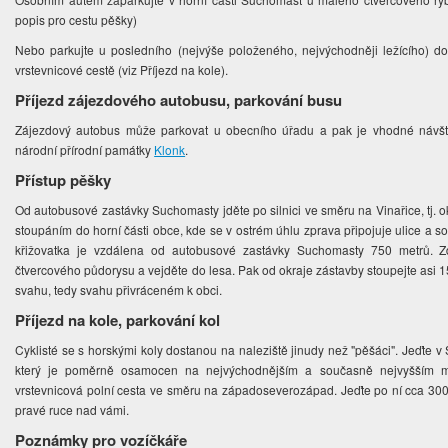
popis pro cestu pěšky)
Nebo parkujte u posledního (nejvýše položeného, nejvýchodněji ležícího) 
vrstevnicové cestě (viz Příjezd na kole).
Příjezd zájezdového autobusu, parkování busu
Zájezdový autobus může parkovat u obecního úřadu a pak je vhodné návštěv
národní přírodní památky
Klonk
.
Přístup pěšky
Od autobusové zastávky Suchomasty jděte po silnici ve směru na Vinařice, tj. 
stoupáním do horní části obce, kde se v ostrém úhlu zprava připojuje ulice a s
křižovatka je vzdálena od autobusové zastávky Suchomasty 750 metrů. Zd
čtvercového půdorysu a vejděte do lesa. Pak od okraje zástavby stoupejte asi 
svahu, tedy svahu přivráceném k obci.
Příjezd na kole, parkování kol
Cyklisté se s horskými koly dostanou na naleziště jinudy než "pěšáci". Jeďte
který je poměrně osamocen na nejvýchodnějším a současně nejvyšším mí
vrstevnicová polní cesta ve směru na západoseverozápad. Jeďte po ní cca 300
pravé ruce nad vámi.
Poznámky pro vozíčkáře