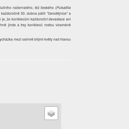
 lučního načernalého, též českého
(
Pulsatilla
é každoročně 30. dubna pálili "čarodějnice" a
vé je, že koniklecům každoroční devastace ani
 ohně jinde a trsy konikleců rostou víceméně
ycházka mezi oslnivě bílými květy nad hlavou