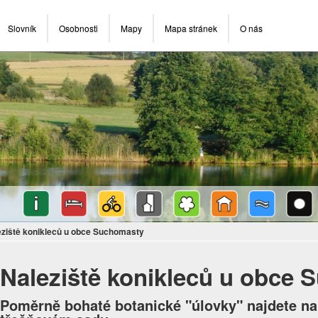
Slovník
Osobnosti
Mapy
Mapa stránek
O nás
eziště konikleců u obce Suchomasty
Naleziště konikleců u obce
Poměrně bohaté botanické "úlovky" najdete na