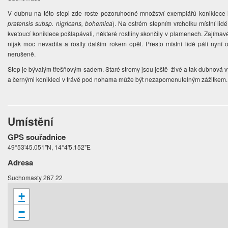
V dubnu na této stepi zde roste pozoruhodné množství exemplářů koniklece
pratensis subsp. nigricans, bohemica
). Na ostrém stepním vrcholku místní lid
kvetoucí koniklece pošlapávali, některé rostliny skončily v plamenech. Zajíma
nijak moc nevadila a rostly dalším rokem opět. Přesto místní lidé pálí nyní
nerušeně.
Step je bývalým třešňovým sadem. Staré stromy jsou ještě živé a tak dubnová v
a černými konikleci v trávě pod nohama může být nezapomenutelným zážitkem.
Umístění
GPS souřadnice
49°53'45.051"N, 14°4'5.152"E
Adresa
Suchomasty 267 22
+
−