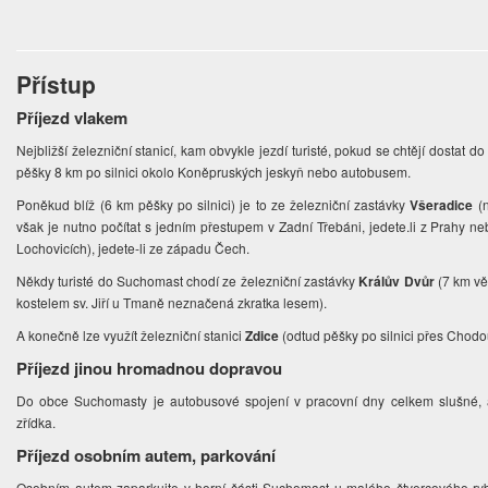
Přístup
Příjezd vlakem
Nejbližší železniční stanicí, kam obvykle jezdí turisté, pokud se chtějí dostat d
pěšky 8 km po silnici okolo Koněpruských jeskyň nebo autobusem.
Poněkud blíž (6 km pěšky po silnici) je to ze železniční zastávky
Všeradice
(n
však je nutno počítat s jedním přestupem v Zadní Třebáni, jedete.li z Prahy 
Lochovicích), jedete-li ze západu Čech.
Někdy turisté do Suchomast chodí ze železniční zastávky
Králův Dvůr
(7 km vě
kostelem sv. Jiří u Tmaně neznačená zkratka lesem).
A konečně lze využít železniční stanici
Zdice
(odtud pěšky po silnici přes Chodo
Příjezd jinou hromadnou dopravou
Do obce Suchomasty je autobusové spojení v pracovní dny celkem slušné,
zřídka.
Příjezd osobním autem, parkování
Osobním autem zaparkujte v horní části Suchomast u malého čtvercového rybn