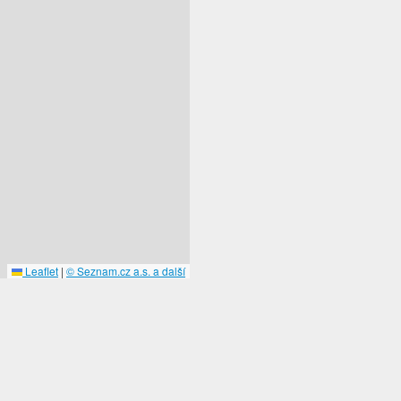
Leaflet
|
© Seznam.cz a.s. a další