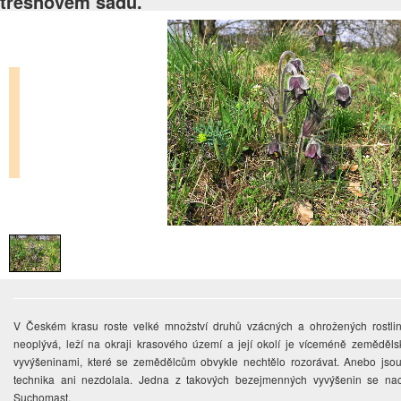
třešňovém sadu.
V Českém krasu roste velké množství druhů vzácných a ohrožených rostli
neoplývá, leží na okraji krasového území a její okolí je víceméně zeměděls
vyvýšeninami, které se zemědělcům obvykle nechtělo rozorávat. Anebo jsou
technika ani nezdolala. Jedna z takových bezejmenných vyvýšenin se na
Suchomast.