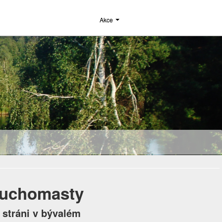
Akce
 Suchomasty
 stráni v bývalém