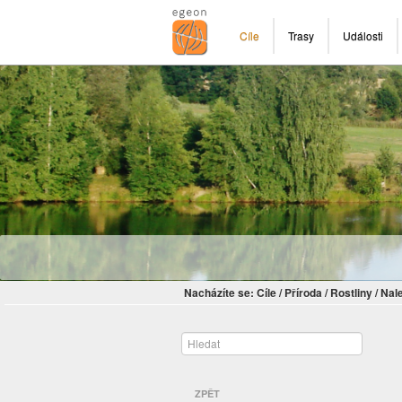
Cíle
Trasy
Události
Nacházíte se:
Cíle
/
Příroda
/
Rostliny
/
Nal
ZPĚT