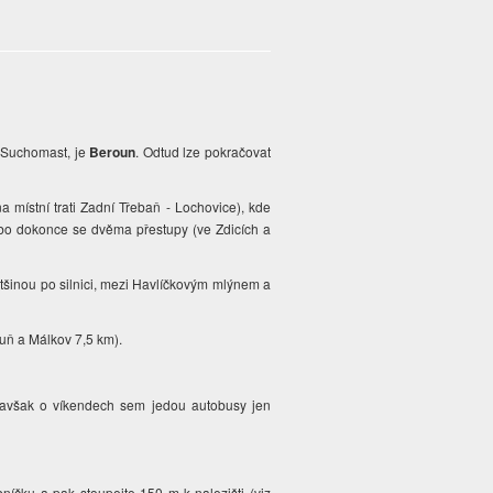
o Suchomast, je
Beroun
. Odtud lze pokračovat
a místní trati Zadní Třebaň - Lochovice), kde
nebo dokonce se dvěma přestupy (ve Zdicích a
tšinou po silnici, mezi Havlíčkovým mlýnem a
uň a Málkov 7,5 km).
 avšak o víkendech sem jedou autobusy jen
íčku a pak stoupejte 150 m k nalezišti (viz