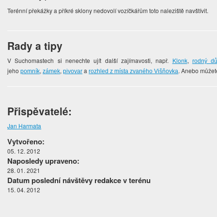
Terénní překážky a příkré sklony nedovolí vozíčkářům toto naleziště navštívit.
Rady a tipy
V Suchomastech si nenechte ujít další zajímavosti, např.
Klonk
,
rodný dů
jeho
,
,
a
. Anebo můžete
pomník
zámek
pivovar
rozhled z místa zvaného Višňovka
Přispěvatelé:
Jan Harmata
Vytvořeno:
05. 12. 2012
Naposledy upraveno:
28. 01. 2021
Datum poslední návštěvy redakce v terénu
15. 04. 2012