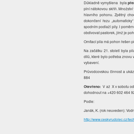
Důkladně vymyšlena byla
pře
plní nátokovou skříň. Množstv
hlavního pohonu. Zpětný cho
dokončení řezu „automaticky“
spodním podlaží pily. I poměrn
obdivovat pastorek, jímž je poh
Omítací pila má pohon řešen p
Na začátku 21. století byla pil
dílů, které bylo potřeba znovu 
vybavení.
Průvodcovskou činnost a ukázk
884
Otevřeno:
V až X v sobotu od 1
dohodnout na +420 602 464 9
Podle:
Janák, K. (rok neuveden): Vodn
http://www.ceskyrudolec.cz/te