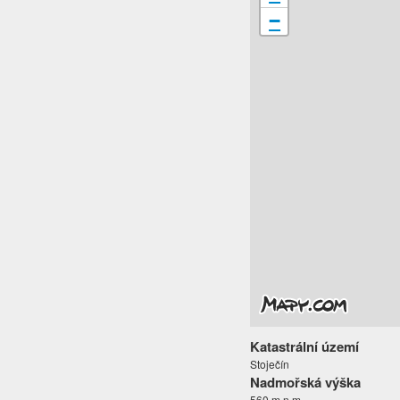
−
Katastrální území
Stoječín
Nadmořská výška
560 m.n.m.