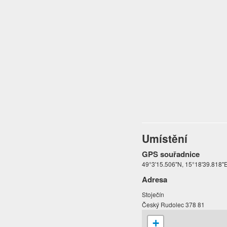
Umístění
GPS souřadnice
49°3'15.506"N, 15°18'39.818"
Adresa
Stoječín
Český Rudolec 378 81
+