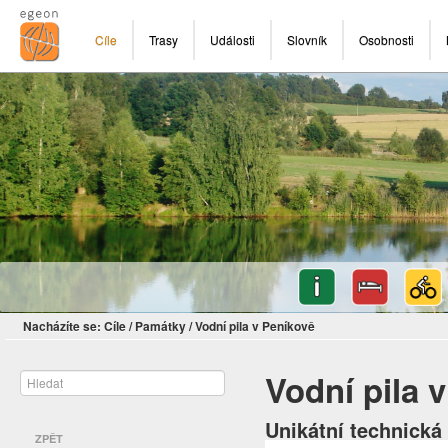
Cíle
Trasy
Události
Slovník
Osobnosti
Nacházíte se:
Cíle
/
Památky
/
Vodní pila v Peníkově
Vodní pila 
Unikátní technická
ZPĚT