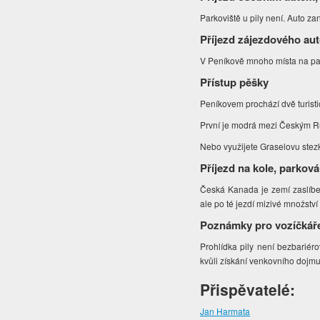
Parkoviště u pily není. Auto zan
Příjezd zájezdového au
V Peníkově mnoho místa na par
Přístup pěšky
Peníkovem prochází dvě turisti
První je modrá mezi Českým 
Nebo využijete Graselovu stezk
Příjezd na kole, parková
Česká Kanada je zemí zaslíbenou
ale po té jezdí mizivé množství 
Poznámky pro vozíčkář
Prohlídka pily není bezbariér
kvůli získání venkovního dojmu
Přispěvatelé:
Jan Harmata