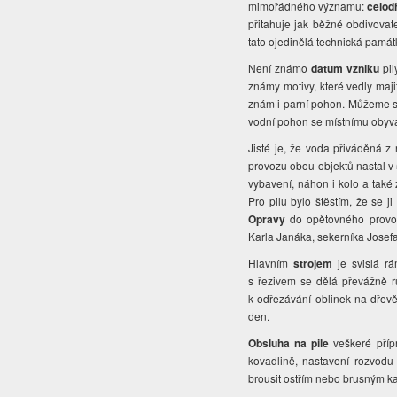
mimořádného významu:
celod
přitahuje jak běžné obdivovat
tato ojedinělá technická památ
Není známo
datum vzniku
pi
známy motivy, které vedly maji
znám i parní pohon. Můžeme sp
vodní pohon se místnímu obyvat
Jisté je, že voda přiváděná 
provozu obou objektů nastal v 
vybavení, náhon i kolo a také 
Pro pilu bylo štěstím, že se j
Opravy
do opětovného provoz
Karla Janáka, sekerníka Josefa
Hlavním
strojem
je svislá rá
s řezivem se dělá převážně ruč
k odřezávání oblinek na dřev
den.
Obsluha na pile
veškeré přípr
kovadlině, nastavení rozvodu 
brousit ostřím nebo brusným 