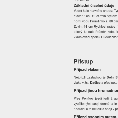
Základní číselné údaje
Vodní kolo hlavního chodu: Ty
otáčení: asi 12 ot./min Výkon
horní vodu Průměr kola: 80 cm
Zdvih: 44 cm Rychlost práce: 
pilový kotouč Průměr kotouč
Zkrášlovací spolek Rudolecko v
Přístup
Příjezd vlakem
Nejbližší zastávkou je
Dolní B
vlaku v žst.
Dačice
a přestupte
Příjezd jinou hromadno
Přes Peníkov jezdí jediná a
využitelnými spoji denně, a t
nádraží, a to několika spoji v 
Příjezd osobním autem,