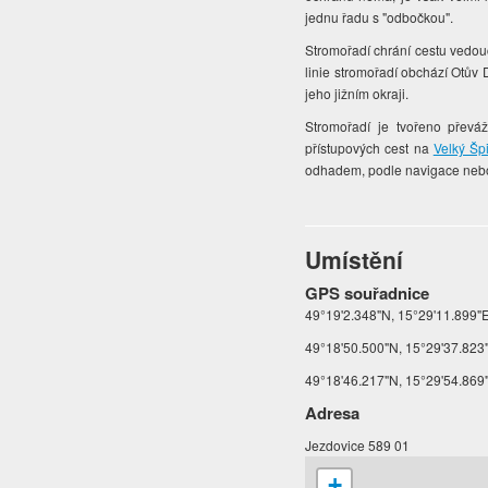
jednu řadu s "odbočkou".
Stromořadí chrání cestu vedouc
linie stromořadí obchází Otův
jeho jižním okraji.
Stromořadí je tvořeno převá
přístupových cest na
Velký Šp
odhadem, podle navigace nebo
Umístění
GPS souřadnice
49°19'2.348"N, 15°29'11.899"E 
49°18'50.500"N, 15°29'37.823"
49°18'46.217"N, 15°29'54.869"
Adresa
Jezdovice 589 01
+