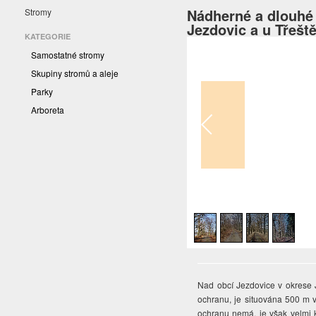
Nádherné a dlouhé 
Stromy
Jezdovic a u Třešt
KATEGORIE
Samostatné stromy
Skupiny stromů a aleje
Parky
Arboreta
1
/
4
Nad obcí Jezdovice v okrese J
ochranu, je situována 500 m 
ochranu nemá, je však velmi kr