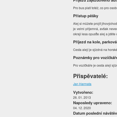
Příjezd zájezdového au
Pro bus platí totéž, co pro osob
Přístup pěšky
Alej si můžete projít jihových
je velmi příjemná, avšak neve
okraji lesa opusťte alej a jdě
Příjezd na kole, parková
Cesta alejí je sjízdná na horsk
Poznámky pro vozíčkář
Pro vozíčkáře je cesta alejí sj
Přispěvatelé:
Jan Harmata
Vytvořeno:
26. 01. 2013
Naposledy upraveno:
04. 12. 2020
Datum poslední návštěv