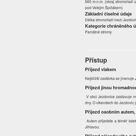
560 m.n.m. (okraj stromořadí u
pod Velkým Špičákem)
Základní číselné údaje
Délka stromořadí mezi Jezdovi
Kategorie chráněného 
Památné stromy
Přístup
Příjezd vlakem
Nejbližší zastávka se jmenuje
Příjezd jinou hromadno
V obci Jezdovice zastavuje mn
dny. O víkendech do Jezdovic 
Příjezd osobním autem,
Autem přijedete a téměř kdeko
Jihlavou.