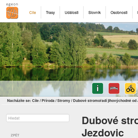
Cíle
Trasy
Události
Slovník
Osobnosti
Nacházíte se:
Cíle
/
Příroda
/
Stromy
/
Dubové stromořadí jihovýchodně od 
Dubové str
Jezdovic
ZPĚT