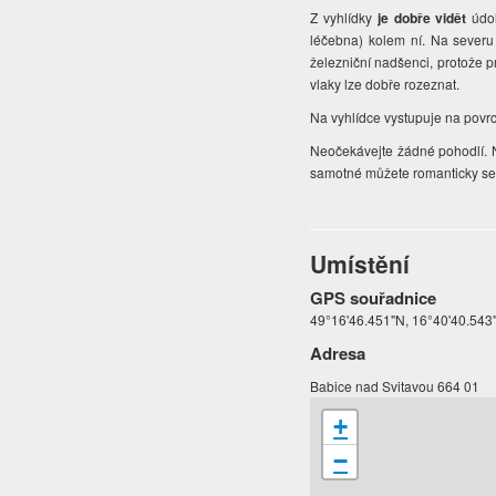
Z vyhlídky
je dobře vidět
údo
léčebna) kolem ní. Na severu
železniční nadšenci, protože p
vlaky lze dobře rozeznat.
Na vyhlídce vystupuje na povrc
Neočekávejte žádné pohodlí. N
samotné můžete romanticky sedě
Umístění
GPS souřadnice
49°16'46.451"N, 16°40'40.543
Adresa
Babice nad Svitavou 664 01
+
−