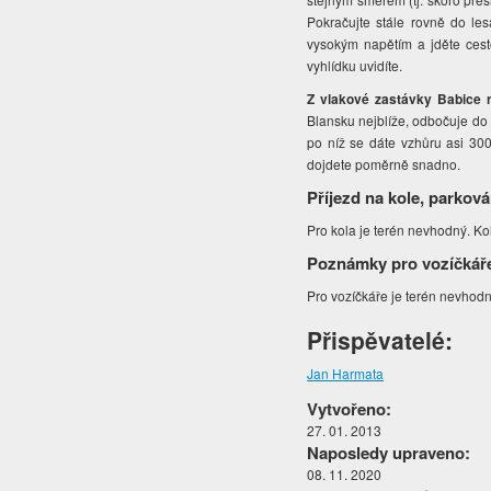
Pokračujte stále rovně do le
vysokým napětím a jděte cest
vyhlídku uvidíte.
Z vlakové zastávky Babice
Blansku nejblíže, odbočuje do B
po níž se dáte vzhůru asi 300
dojdete poměrně snadno.
Příjezd na kole, parková
Pro kola je terén nevhodný. Ko
Poznámky pro vozíčkář
Pro vozíčkáře je terén nevhodn
Přispěvatelé:
Jan Harmata
Vytvořeno:
27. 01. 2013
Naposledy upraveno:
08. 11. 2020