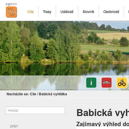
Cíle
Trasy
Události
Slovník
Osobnosti
Nacházíte se:
Cíle
/
Babická vyhlídka
Babická vyh
Zajímavý výhled do 
ZPĚT