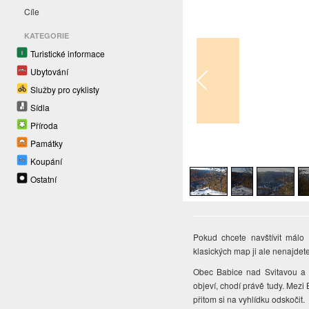
Cíle
KATEGORIE
Turistické informace
Ubytování
Služby pro cyklisty
Sídla
Příroda
Památky
1
/
6
Koupání
Ostatní
Pokud chcete navštívit mál
klasických map ji ale nenajdete
Obec Babice nad Svitavou a st
objeví, chodí právě tudy. Mezi
přitom si na vyhlídku odskočit.