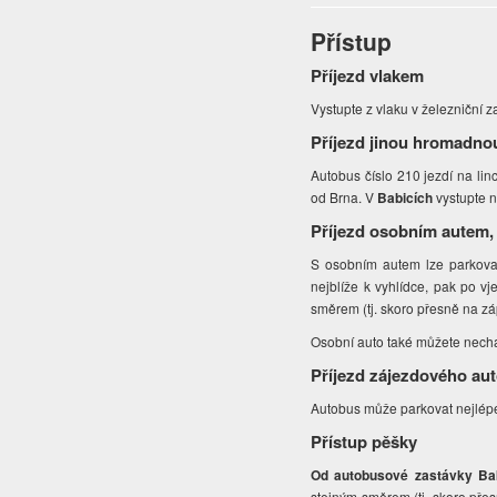
Přístup
Příjezd vlakem
Vystupte z vlaku v železniční 
Příjezd jinou hromadno
Autobus číslo 210 jezdí na lin
od Brna. V
Babicích
vystupte n
Příjezd osobním autem,
S osobním autem lze parkov
nejblíže k vyhlídce, pak po v
směrem (tj. skoro přesně na zá
Osobní auto také můžete nech
Příjezd zájezdového au
Autobus může parkovat nejlép
Přístup pěšky
Od autobusové zastávky Bab
stejným směrem (tj. skoro pře