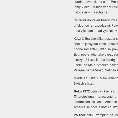
spodnodevonského stáří. Pro do
lomy v okolí. V nich vedly ko
nebo svislými šachtami.
Ústřední dopravní trasou byla
přístupnou jen z podzemí. Poloo
a na východě odtud vyúsťuje 
Když těžba skončila, dostala 
spolu s jeskyňáři začali použí
hodně romantiků, kteří se pok
Evu. podle toho také vypadala 
stovky až tisíce lidí na čundry
území se Malá Amerika nachází
Veřejná bezpečnost). Nelíbilo s
Mladé lidi také k Malé Americ
štolách zůstal.
Roku 1972
byla vyhlášena Chr
Tři profesionální pracovníci 
táborníkům na Malé Americe. 
Americe se docela dost lidí uto
Po roce 1989
tramping na Mal