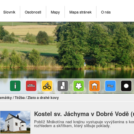
Slovník
Osobnosti
Mapy
Mapa stránek
O nás
památky
/
Těžba
/
Zlato a drahé kovy
Kostel sv. Jáchyma v Dobré Vodě (
Poblíž Mrákotína nad krajinu vystupuje vyvýšenina s ko
rozhledem a skřítkem, který slibuje poklady.