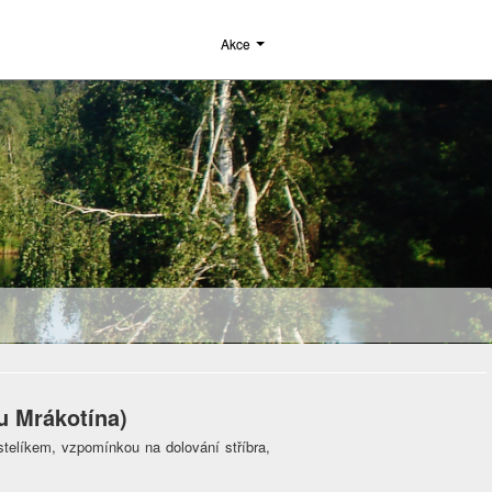
Akce
u Mrákotína)
stelíkem, vzpomínkou na dolování stříbra,