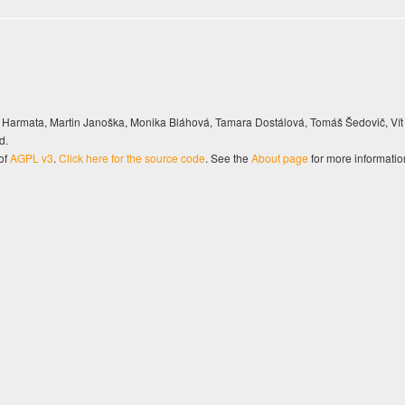
Harmata, Martin Janoška, Monika Bláhová, Tamara Dostálová, Tomáš Šedovič, Vít
d.
of
AGPL v3
.
Click here for the source code
. See the
About page
for more informatio