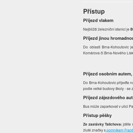
Přístup
Příjezd vlakem
Nejbližší železniční stanicí je
B
Příjezd jinou hromadno
Do oblasti Brna-Kohoutovic 
Komárova či Brna-Nového Lísk
Příjezd osobním autem,
Do Brna-Kohoutovic přijeďte n
podle velké budovy školy - se 
Příjezd zájezdového au
Bus může zaparkovat v ulici P
Přístup pěšky
Ze zastávky Talichova:
jděte
žluté značky s
pomníkem Frant