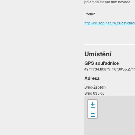
příjemná stezka tam nevede.
Podle:
http://drusop.nature.cz/ost
Umístění
GPS souřadnice
49°11'34.808"N, 16°30'55.271
Adresa
Brno-Žebětín
Brno 635 00
+
−