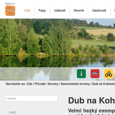
Cíle
Trasy
Události
Slovník
Osobnosti
Nacházíte se:
Cíle
/
Příroda
/
Stromy
/
Samostatné stromy
/
Dub na Kohout
Dub na Koh
Velmi hezký exempl
ZPĚT