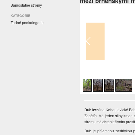
mezi brněnskými m
Samostatné stromy
KATEGORIE
Žádné podkategorie
1
/
4
Dub letní
na Kohoutovické Babě
Žebětín. Má jeden silný kmen a 
stromu má chránit životní pros
Dub je příjemnou zastávkou př