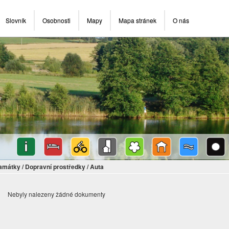
Slovník
Osobnosti
Mapy
Mapa stránek
O nás
památky
/
Dopravní prostředky
/
Auta
Nebyly nalezeny žádné dokumenty