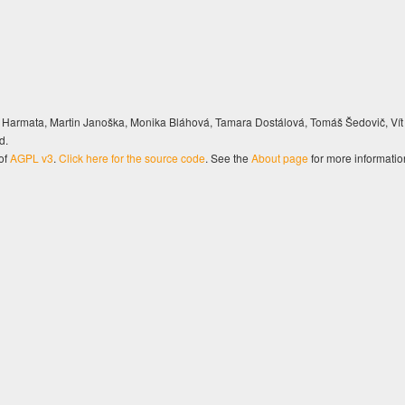
Harmata, Martin Janoška, Monika Bláhová, Tamara Dostálová, Tomáš Šedovič, Vít
d.
of
AGPL v3
.
Click here for the source code
. See the
About page
for more informatio