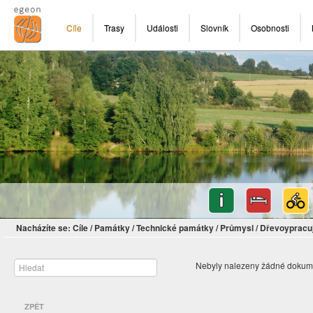
Cíle
Trasy
Události
Slovník
Osobnosti
Nacházíte se:
Cíle
/
Památky
/
Technické památky
/
Průmysl
/
Dřevoypracuj
Nebyly nalezeny žádné dokum
ZPĚT