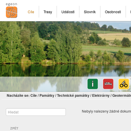
Cíle
Trasy
Události
Slovník
Osobnosti
Nacházíte se:
Cíle
/
Památky
/
Technické památky
/
Elektrárny
/
Geotermáln
Nebyly nalezeny žádné dokum
ZPĚT