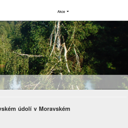
Akce
fovském údolí v Moravském