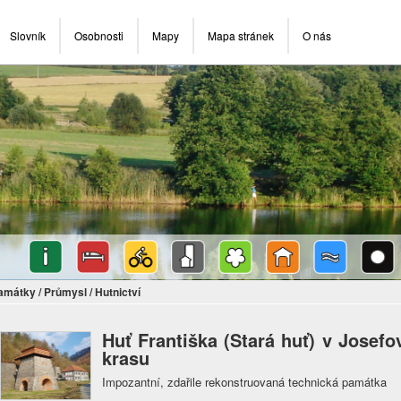
Slovník
Osobnosti
Mapy
Mapa stránek
O nás
památky
/
Průmysl
/
Hutnictví
Huť Františka (Stará huť) v Jose
krasu
Impozantní, zdařile rekonstruovaná technická památka