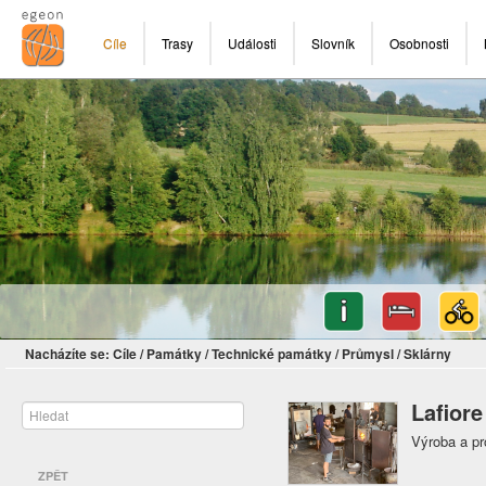
Cíle
Trasy
Události
Slovník
Osobnosti
Nacházíte se:
Cíle
/
Památky
/
Technické památky
/
Průmysl
/
Sklárny
Lafiore
Výroba a pr
ZPĚT