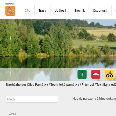
Cíle
Trasy
Události
Slovník
Osobnosti
Nacházíte se:
Cíle
/
Památky
/
Technické památky
/
Průmysl
/
Textilky a od
Nebyly nalezeny žádné dokum
ZPĚT