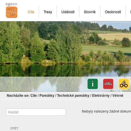
Cíle
Trasy
Události
Slovník
Osobnosti
Nacházíte se:
Cíle
/
Památky
/
Technické památky
/
Elektrárny
/
Větrné
Nebyly nalezeny žádné dokum
ZPĚT