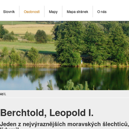
Slovník
Osobnosti
Mapy
Mapa stránek
O nás
d I.
Berchtold, Leopold I.
Jeden z nejvýraznějších moravských šlechticů, 