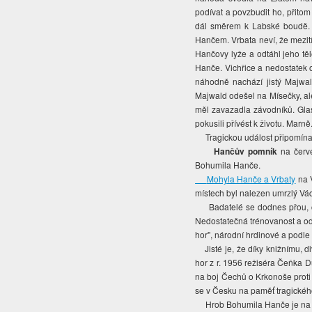
podívat a povzbudit ho, přito
dál směrem k Labské boudě. N
Hančem. Vrbata neví, že mezi
Hančovy lyže a odtáhl jeho tě
Hanče. Vichřice a nedostatek ob
náhodně nachází jistý Majwa
Majwald odešel na Mísečky, al
měl zavazadla závodníků. Glas
pokusili přívést k životu. Marn
Tragickou událost připomínaj
Hančův pomník
na červe
Bohumila Hanče.
Mohyla Hanče a Vrbaty
na V
místech byl nalezen umrzlý Vác
Badatelé se dodnes přou, co
Nedostatečná trénovanost a od
hor", národní hrdinové a podle
Jisté je, že díky knižnímu, 
hor z r. 1956 režiséra Čeňka D
na boj Čechů o Krkonoše proti 
se v Česku na paměť tragickéh
Hrob Bohumila Hanče je na hřb