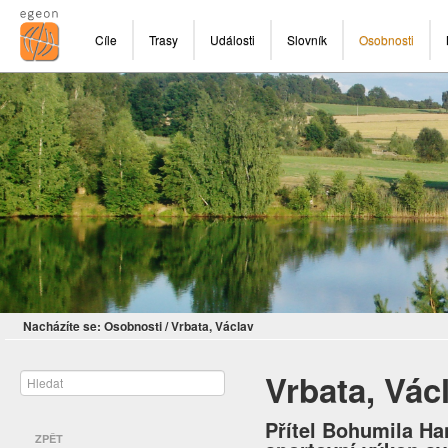
Cíle
Trasy
Události
Slovník
Osobnosti
Nacházíte se:
Osobnosti
/
Vrbata, Václav
Vrbata, Vác
Přítel Bohumila Ha
ZPĚT