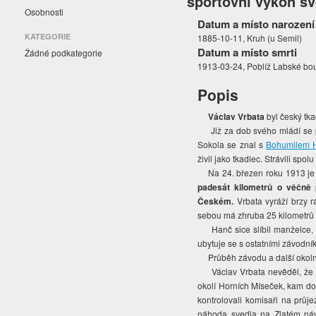
sportovní výkon s
Osobnosti
Datum a místo narození
KATEGORIE
1885-10-11, Kruh (u Semil)
Datum a místo smrti
Žádné podkategorie
1913-03-24, Poblíž Labské bou
Popis
Václav Vrbata
byl český tka
Již za dob svého mládí se pi
Sokola se znal s
Bohumilem 
živil jako tkadlec. Strávili spol
Na 24. březen roku 1913 je p
padesát kilometrů o věčně
Českém.
Vrbata vyráží brzy 
sebou má zhruba 25 kilometrů
Hanč sice slíbil manželce, ž
ubytuje se s ostatními závodní
Průběh závodu a další okolno
Václav Vrbata nevěděl, že po
okolí Horních Míseček, kam do
kontrolovali komisaři na prů
náhoda svedla na Zlatém náv