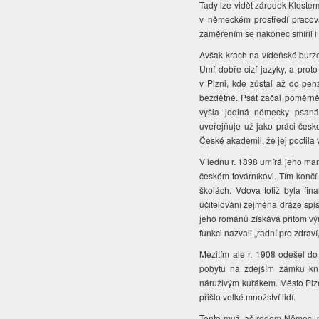
Tady lze vidět zárodek Kloste
v německém prostředí pracov
zaměřením se nakonec smířil i
Avšak krach na vídeňské burze
Umí dobře cizí jazyky, a prot
v Plzni, kde zůstal až do pe
bezdětné. Psát začal poměrně 
vyšla jediná německy psa
uveřejňuje už jako práci čes
České akademii, že jej poctila
V lednu r. 1898 umírá jeho ma
českém továrníkovi. Tím končí
školách. Vdova totiž byla fi
učitelování zejména dráze spi
jeho románů získává přitom v
funkci nazvali „radní pro zdraví,
Mezitím ale r. 1908 odešel do 
pobytu na zdejším zámku kní
náruživým kuřákem.
Město Plz
přišlo velké množství lidí.
Tento muž, ač rodem Němec, ps