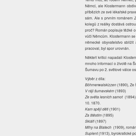
Němci, ale Klostermann obdivu
příbězích ze své lékařské praxe
sám. Ale s prvním románem
kolegů z reálky dostává ostrou
proč? Román popisuje těžké osu
vůči Němcům.
Klostermann se o
německé obyvatelstvo sblížit
pracoval, byl spor urovnán.
Někteří kritici napadali Klos
mnoho informací o životě na Šu
Šumavu po 2. světové válce osíd
Výběr z díla:
Böhmerwalskizzen
(1890), Ze 
V ráji šumavském
(1893)
Ze světa lesních samot
(1894), 
10. 1870.
Kam spějí děti
(1901)
Za štěstím
(1895)
Skláři
(1897)
Mlhy na Blatech
(1909), román
Suplent
(1913), byrokratické p