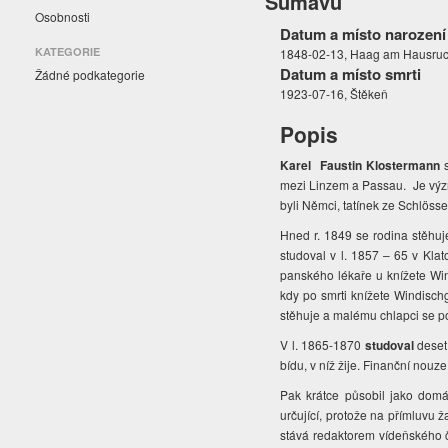
Šumavu
Osobnosti
Datum a místo narození
KATEGORIE
1848-02-13, Haag am Hausruc
Datum a místo smrti
Žádné podkategorie
1923-07-16, Štěkeň
Popis
Karel Faustin Klostermann
s
mezi Linzem a Passau. Je výz
byli Němci, tatínek ze Schlös
Hned r. 1849 se rodina stěhu
studoval v l. 1857 – 65 v Kla
panského lékaře u knížete Wind
kdy po smrti knížete Windisch
stěhuje a malému chlapci se po
V l. 1865-1870
studoval
deset 
bídu, v níž žije. Finanční nouze
Pak krátce působil jako domá
určující, protože na přímluvu
stává redaktorem vídeňského