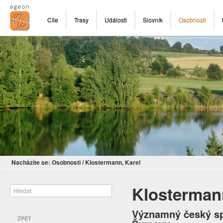
Cíle
Trasy
Události
Slovník
Osobnosti
Nacházíte se:
Osobnosti
/
Klostermann, Karel
Klosterman
Významný český spi
ZPĚT