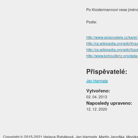
Po Klostermannovi nese jmén
Podle:
http://www.spisovatele.cz/kare
http://cs.wikipedia.org/w
http://cs.wikipedia.org/wiki/Ka
http://www.kohoutikriz.org/dat
Přispěvatelé:
Jan Harmata
Vytvořeno:
02. 04. 2013
Naposledy upraveno:
12. 12. 2020
Copyright © 2015-2021 Helena Rybáková, Jan Harmata, Martin Janoška, Monika 