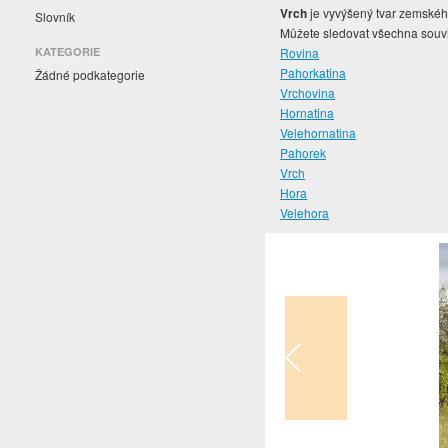
Vrch
je vyvýšený tvar zemského
Slovník
Můžete sledovat všechna souvis
KATEGORIE
Rovina
Pahorkatina
Žádné podkategorie
Vrchovina
Hornatina
Velehornatina
Pahorek
Vrch
Hora
Velehora