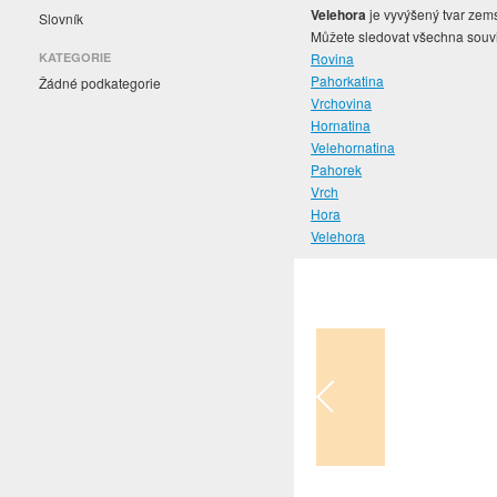
Velehora
je vyvýšený tvar zems
Slovník
Můžete sledovat všechna souvis
KATEGORIE
Rovina
Pahorkatina
Žádné podkategorie
Vrchovina
Hornatina
Velehornatina
Pahorek
Vrch
Hora
Velehora