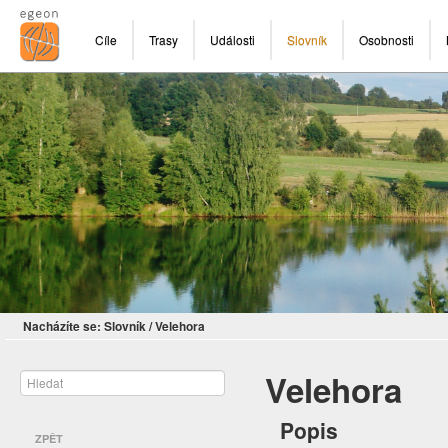
Cíle
Trasy
Události
Slovník
Osobnosti
Nacházíte se:
Slovník
/
Velehora
Velehora
Popis
ZPĚT