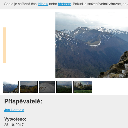
Sedlo je snížená část
hřbetu
nebo
hřebene
. Pokud je snížení velmi výrazné, ne
Přispěvatelé:
Jan Harmata
Vytvořeno:
28. 10. 2017