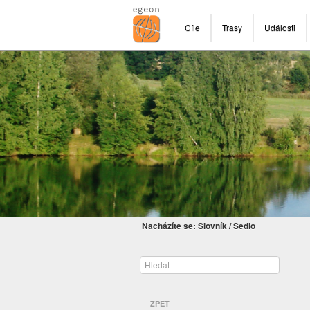
Cíle
Trasy
Události
Nacházíte se:
Slovník
/
Sedlo
ZPĚT