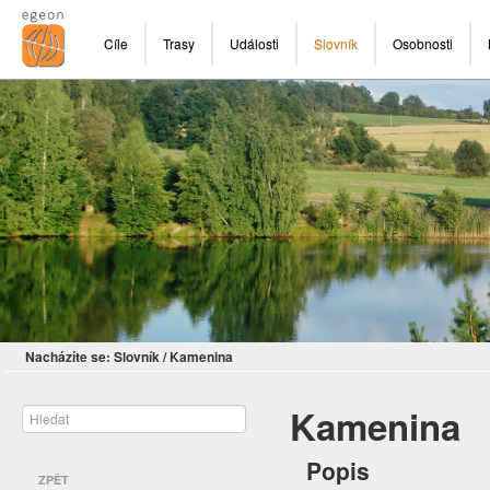
Cíle
Trasy
Události
Slovník
Osobnosti
Nacházíte se:
Slovník
/
Kamenina
Kamenina
Popis
ZPĚT