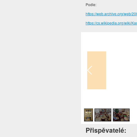
Podle:
https://web.archive.org/web/2
https://cs.wikipedia.org/wiki/
1
/
3
Přispěvatelé: