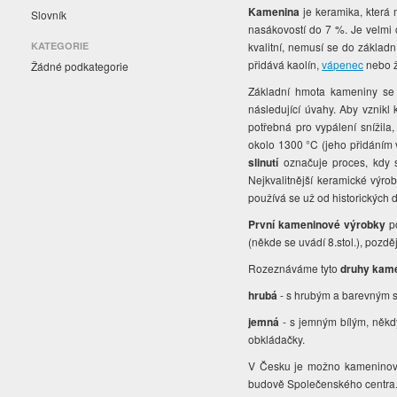
Kamenina
je keramika, která 
Slovník
nasákovostí do 7 %. Je velmi 
KATEGORIE
kvalitní, nemusí se do základn
přidává kaolín,
vápenec
nebo 
Žádné podkategorie
Základní hmota kameniny s
následující úvahy. Aby vznikl
potřebná pro vypálení snížila,
okolo 1300 °C (jeho přidáním 
slinutí
označuje proces, kdy sur
Nejkvalitnější keramické výro
používá se už od historických d
První kameninové výrobky
po
(někde se uvádí 8.stol.), pozděj
Rozeznáváme tyto
druhy kam
hrubá
- s hrubým a barevným s
jemná
- s jemným bílým, někd
obkládačky.
V Česku je možno kameninovo
budově Společenského centra