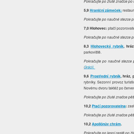
Pokračujte po žluté značce po
5,9
Hraniční zámeček:
restau
Pokračujte po naučné stezce 
7,0 Hlohovec:
ptačí pozorovat
Pokračujte po naučné stezce 
8,3
Hlohovecký rybník
, hrá
parkoviště.
Pokračujte po naučné stezce 
Grácií.
9,6
Prostřední rybník
, hráz,
rybníky. Sezonní provoz turis
Novému dvoru taktéž po červe
Pokračujte po žluté značce pě
10,2
Ptačí pozorovatelna
:
zas
Pokračujte po žluté značce pě
10,2
Apollónův chrám
.
Pokračujte po lesní cestě po žlu