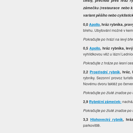
cesty, přechod přes hráz ry
zámečku (restaurace nebo ki
variant pěšího nebo cyklistic
0,0
Apollo
, hráz rybníka, pra
břehu. Ubytování možné v kem
Pokračujte po hrázi na levý bř
0,5
Apollo
, hráz rybníka, lev
vyhlídkovou věž u lázní Lednice
Pokračujte z hráze po lesní ce
2,2
Prostřední rybník
, hráz,
rybníky. Sezonní provoz turis
Novému dvoru taktéž po červe
Pokračujte po žluté značce po
2,9
Rybniční zámeček:
nacház
Pokračujte po žluté značce po
3,3
Hlohovecký rybník
, hrá
parkoviště.