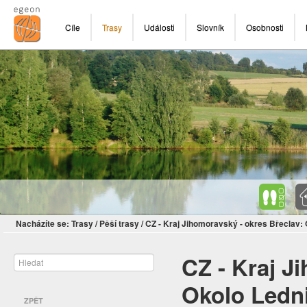
Cíle
Trasy
Události
Slovník
Osobnosti
Nacházíte se:
Trasy
/
Pěší trasy
/
CZ - Kraj Jihomoravský - okres Břeclav:
CZ - Kraj J
Okolo Ledn
ZPĚT