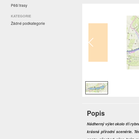
Pěší trasy
KATEGORIE
Žádné podkategorie
1
/
1
Popis
Nádherný výlet okolo tří rybn
krásná přírodní scenérie. Té