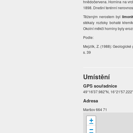
hnědočervena. Hornina na vrcho
1898. Dnešní terénní nerovnos
Těženým nerostem byl
limoni
stékaly roztoky bohaté křem
Okolní měkčí horniny byly eroz
Podle:
Mejzlík, Z. (1988): Geologick
s. 39
Umístění
GPS souřadnice
49°16'37.982"N, 16°21'57.222
Adresa
Maršov 664 71
+
−