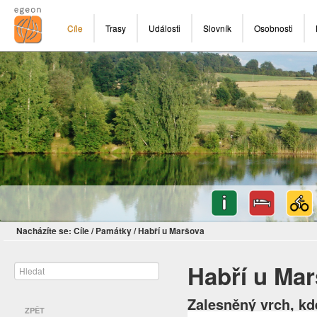
Cíle
Trasy
Události
Slovník
Osobnosti
Nacházíte se:
Cíle
/
Památky
/
Habří u Maršova
Habří u Ma
Zalesněný vrch, kde
ZPĚT