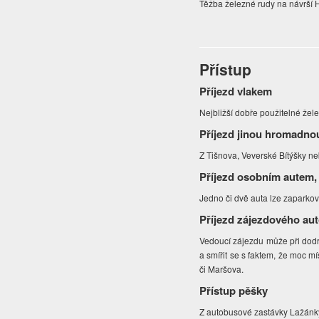
Těžba železné rudy na návrší H
Přístup
Příjezd vlakem
Nejbližší dobře použitelné žele
Příjezd jinou hromadno
Z Tišnova, Veverské Bítýšky ne
Příjezd osobním autem,
Jedno či dvě auta lze zaparkov
Příjezd zájezdového au
Vedoucí zájezdu může při dodr
a smířit se s faktem, že moc m
či Maršova.
Přístup pěšky
Z autobusové zastávky Lažánky