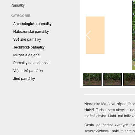
Památky
KATEGORIE
Archeologické památky
Náboženské památky
Světské památky
Technické památky
Muzea a galerie
Památky na osobnosti
1
/
3
Vojenské památky
Jiné památky
Nedaleko Maršova západně od B
Habří.
Turisté sem obvykle nemí
možná chyba. Habří má totiž zaj
Cesta od samot zvaných Šac
severovýchodu, poté minete s