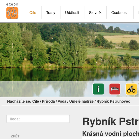
Cíle
Trasy
Události
Slovník
Osobnosti
Nacházíte se:
Cíle
/
Příroda
/
Voda
/
Umělé nádrže
/
Rybník Pstruhovec
Rybník Pst
Krásná vodní ploch
ZPĚT