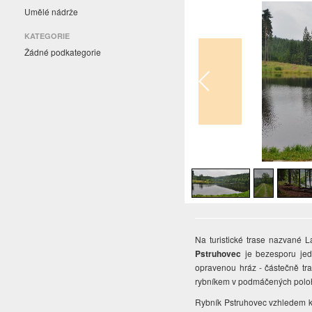
Umělé nádrže
KATEGORIE
Žádné podkategorie
1
/
6
Na turistické trase nazvané 
Pstruhovec
je bezesporu jed
opravenou hráz - částečně tra
rybníkem v podmáčených polohá
Rybník Pstruhovec vzhledem k