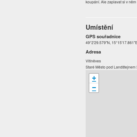
koupání. Ale zaplavat si v něm 
Umístění
GPS souřadnice
49°2'29.579"N, 15°15'17.861"
Adresa
Vitíněves
Staré Město pod Landštejnem
+
−