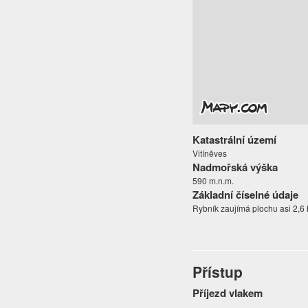
Katastrální území
Vitíněves
Nadmořská výška
590 m.n.m.
Základní číselné údaje
Rybník zaujímá plochu asi 2,6 
Přístup
Příjezd vlakem