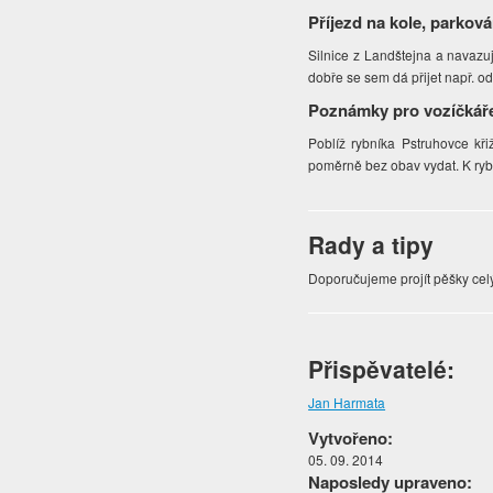
Příjezd na kole, parková
Silnice z Landštejna a navazují
dobře se sem dá přijet např. o
Poznámky pro vozíčkář
Poblíž rybníka Pstruhovce kř
poměrně bez obav vydat. K ryb
Rady a tipy
Doporučujeme projít pěšky cel
Přispěvatelé:
Jan Harmata
Vytvořeno:
05. 09. 2014
Naposledy upraveno: