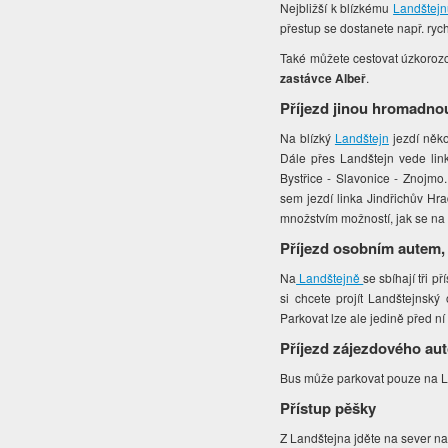
Nejbližší k blízkému
Landštejn
přestup se dostanete např. rych
Také můžete cestovat úzkorozch
zastávce Albeř
.
Příjezd jinou hromadno
Na blízký
Landštejn
jezdí něko
Dále přes Landštejn vede link
Bystřice - Slavonice - Znojmo
sem jezdí linka Jindřichův Hra
množstvím možností, jak se na
Příjezd osobním autem,
Na
Landštejně
se sbíhají tři 
si chcete projít Landštejnsk
Parkovat lze ale jedině před ní
Příjezd zájezdového au
Bus může parkovat pouze na La
Přístup pěšky
Z Landštejna jděte na sever na