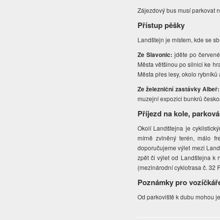
Zájezdový bus musí parkovat 
Přístup pěšky
Landštejn je místem, kde se sbí
Ze Slavonic:
jděte po červené
Města většinou po silnici ke h
Města přes lesy, okolo rybníků
Ze železniční zastávky Albeř
muzejní expozici bunkrů česko
Příjezd na kole, parková
Okolí Landštejna je cyklistick
mírně zvlněný terén, málo fre
doporučujeme výlet mezi Landš
zpět či výlet od Landštejna k
(mezinárodní cyklotrasa č. 32 
Poznámky pro vozíčkář
Od parkoviště k dubu mohou jet p