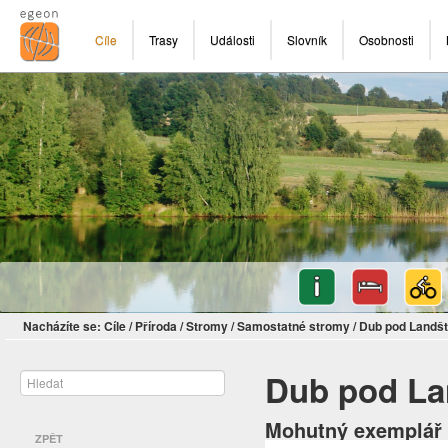
Cíle
Trasy
Události
Slovník
Osobnosti
Nacházíte se:
Cíle
/
Příroda
/
Stromy
/
Samostatné stromy
/
Dub pod Landš
Dub pod La
Mohutný exemplář 
ZPĚT