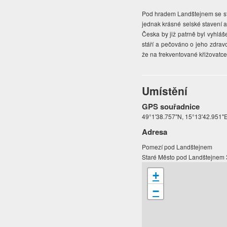
Pod hradem Landštejnem se stýk
jednak krásné selské stavení 
Česka by již patrně byl vyhl
stáří a pečováno o jeho zdrav
že na frekventované křižovatc
Umístění
GPS souřadnice
49°1'38.757"N, 15°13'42.951"
Adresa
Pomezí pod Landštejnem
Staré Město pod Landštejnem
+
−