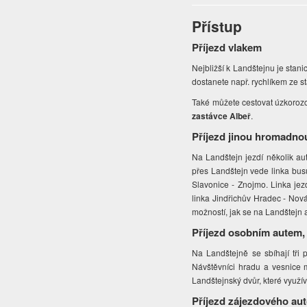
Přístup
Příjezd vlakem
Nejbližší k Landštejnu je stan
dostanete např. rychlíkem ze st
Také můžete cestovat úzkorozch
zastávce Albeř
.
Příjezd jinou hromadno
Na Landštejn jezdí několik aut
přes Landštejn vede linka busu
Slavonice - Znojmo. Linka jez
linka Jindřichův Hradec - Nová
možností, jak se na Landštejn
Příjezd osobním autem,
Na Landštejně se sbíhají tři
Návštěvníci hradu a vesnice m
Landštejnský dvůr, které využív
Příjezd zájezdového au