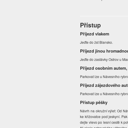
Přístup
Příjezd vlakem
Jeďte do žst Blansko.
Příjezd jinou hromadno
Jeďte do zastávky Ostrov u Ma
Příjezd osobním autem,
Parkovat lze u Návesního rybn
Příjezd zájezdového au
Parkovat lze u Návesního rybn
Přístup pěšky
Návrh na okružní výlet: Od Náv
ke křižovatce pod jeskyní. Pak
dejte vlevo po lesní cestě k 
šli okolo ostrovského větrného