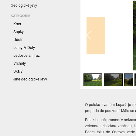
Geologické jevy
KATEGORIE
Kras
Sopky
Údolí
Lomy-A-Doly
Ledovce a mráz
Vrcholy
1
/
6
Skály
Jiné geologické jevy
O potoku zvaném
Lopač
je me
propadá do podzemí. Málo se u
Potok Lopač pramení v nekraso
zelenou turistickou značkou, 
Podél toku do Ostrova vede