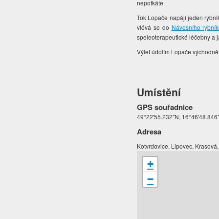
nepotkáte.
Tok Lopače napájí jeden rybní
vlévá se do
Návesního rybní
speleoterapeutické léčebny a j
Výlet údolím Lopače východně
Umístění
GPS souřadnice
49°22'55.232"N, 16°46'48.846
Adresa
Kotvrdovice, Lipovec, Krasová
+
−