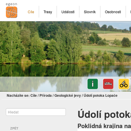
Cíle
Trasy
Události
Slovník
Osobnosti
Nacházíte se:
Cíle
/
Příroda
/
Geologické jevy
/
Údolí potoka Lopače
Údolí poto
Poklidná krajina 
ZPĚT