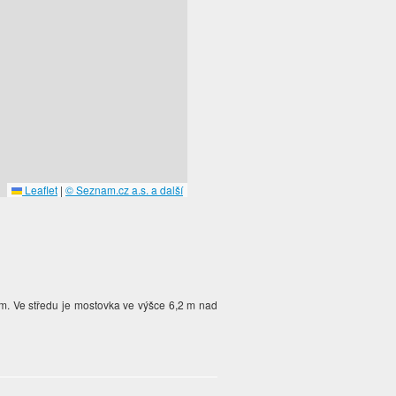
Leaflet
|
© Seznam.cz a.s. a další
8 m. Ve středu je mostovka ve výšce 6,2 m nad