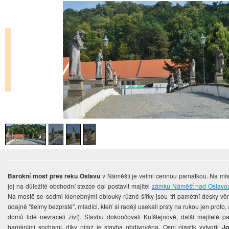
Barokní most přes řeku Oslavu
v Náměšti je velmi cennou památkou. Na míst
jej na důležité obchodní stezce dal postavit majitel
zámku Náměšť nad Oslavo
Na mostě se sedmi klenebnými oblouky různé šířky jsou tři pamětní desky věn
údajně "šelmy bezprsté", mladíci, kteří si raději usekali prsty na rukou jen proto
domů lidé nevraceli živí). Stavbu dokončovali Kufštejnové, další majitelé p
barokními sochami, díky nimž je stavba obdivována. Osm plastik vytvořil
Jo