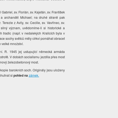
briel, sv. Florián, sv. Kajetán, sv. František
d a archanděl Michael; na druhé straně pak
. Terezie z Avily, sv. Cecilie, sv. Vavřinec, sv.
ilný význam, uvědomíme-li si historické a
 tradic (např. v nedalekých Kralicích byla v
zace sochy světců měly církvi pomáhat obracet
e velké množství.
ní. R. 1945 jej ustupující německá armáda
tastrofě. V dobách socialismu jezdila přes most
n nový železobetonový most.
kopie barokních soch. Originály jsou uloženy
hutnat si
pohled na
zámek.