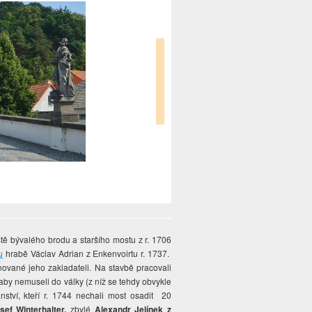
ě bývalého brodu a staršího mostu z r. 1706
u
hrabě Václav Adrian z Enkenvoirtu r. 1737.
ované jeho zakladateli. Na stavbě pracovali
, aby nemuseli do války (z níž se tehdy obvykle
anství, kteří r. 1744 nechali most osadit 20
sef Winterhalter,
zbylé
Alexandr Jelínek z