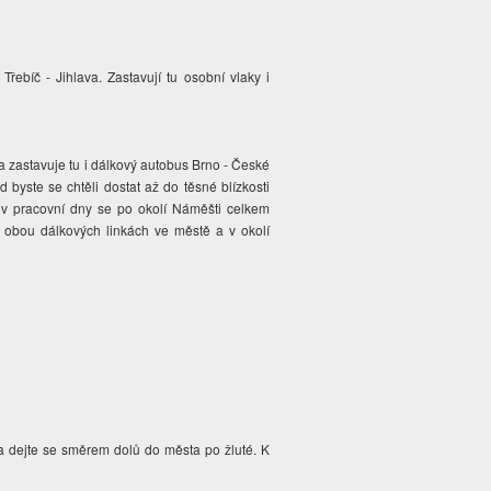
Třebíč - Jihlava. Zastavují tu osobní vlaky i
 zastavuje tu i dálkový autobus Brno - České
byste se chtěli dostat až do těsné blízkosti
, v pracovní dny se po okolí Náměšti celkem
 obou dálkových linkách ve městě a v okolí
k a dejte se směrem dolů do města po žluté. K