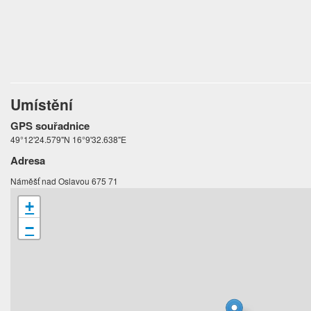
Umístění
GPS souřadnice
49°12'24.579"N 16°9'32.638"E
Adresa
Náměšť nad Oslavou 675 71
+
−