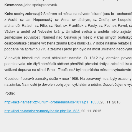
Kosmonos,
jeho spolupracovník.
Koho sochy zobrazují?
Směrem od města na návodní straně jsou to - archanděl Ga
z Assisi, sv. Jan Nepomucký, sv. Anna, sv. Jáchym, sv. Ondřej, sv. Leopol
archanděl Rafael, sv. Filip, sv. Neri, sv. František z Pauly, sv. Petr, sv. Pavel, sv
Václav a anděl od Nebeské brány. Umístění světců a andělů mělo zajisté s
zeměpisné souvislosti. Náměšť nad Oslavou je město v kraji silných bratrských
českobratrské tiskárně vytištěna známá Bible kralická). V době násilné rekatoli
poddané na správnou víru a zřejmě i proto jich bylo na most umístěno neobvykl
V novější historii měl most několikrát namále. R. 1812 byl ohrožen povod
podminovala, ale čtyři náměštští občané přestřihli přívodní dráty a zabránili ka
veškerá doprava na silnici Brno - Třebíč, než byl na průtahu městem vybudová
K poslední opravě památky došlo v roce 1986. Na opravený most byly osazeny 
na zámku. Na mostě je dovolen pohyb jen cyklistům a pěším. Doporučujeme vyc
Podle:
http://mks-namest.cz/kulturni-promenada/ds-1011/p1=1030
, 20. 11. 2015
http://libri.cz/databaze/mosty/heslo.php?id=635
, 20. 11. 2015