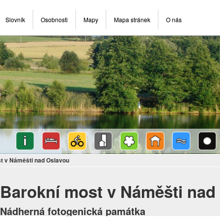
Slovník
Osobnosti
Mapy
Mapa stránek
O nás
t v Náměšti nad Oslavou
Barokní most v Náměšti nad
Nádherná fotogenická památka