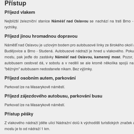
Přístup
Příjezd vlakem
Nejbližší železniční stanice
Náměšť nad Oslavou
se nachází na trati Brno - 
rychlíky.
Příjezd jinou hromadnou dopravou
Náměšť nad Oslavou je uzlovým bodem pro autobusové linky ze širokého okolí a
Budějovice a Brno - Studená. Autobusové nádraží je hned u vlakového. Pokud 
mostu, pak jeďte do zastávky
Náměšť nad Oslavou, kamenný most
. Pozor
autobusem cestovat dá, v sobotu a v neděli se ale kromě několika spojů na
"běžným" autobusem nedostanete nikam. Bez výjimky.
Příjezd osobním autem, parkování
Parkovat lze na Masarykově náměstí.
Příjezd zájezdového autobusu, parkování busu
Parkovat lze na Masarykově náměstí.
Přístup pěšky
Z vlakového nádraží jděte ulicí Nádražní dolů k východišti turistických znače
mostu je to od nádraží 1 km.