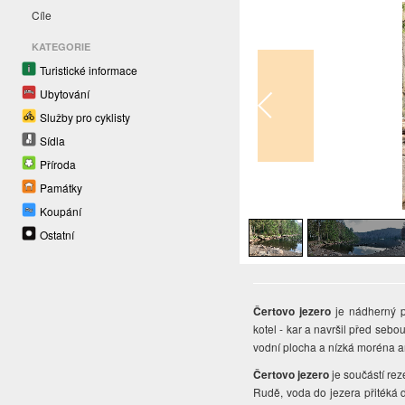
Cíle
KATEGORIE
Turistické informace
Ubytování
Služby pro cyklisty
Sídla
Příroda
Památky
1
/
5
Koupání
Ostatní
Čertovo jezero
je nádherný p
kotel - kar a navršil před sebo
vodní plocha
a nízká moréna
a
Čertovo jezero
je součástí re
Rudě, voda do jezera přitéká d