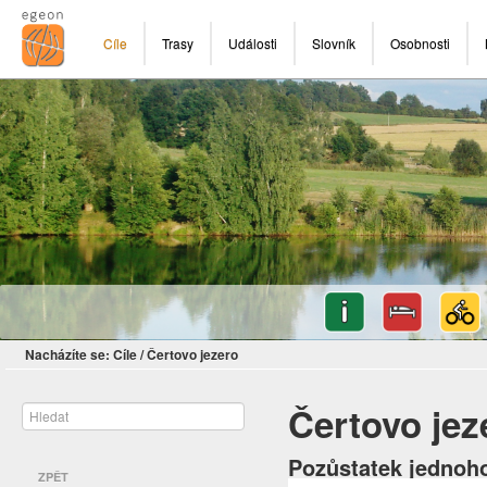
Cíle
Trasy
Události
Slovník
Osobnosti
Nacházíte se:
Cíle
/
Čertovo jezero
Čertovo jez
Pozůstatek jednoh
ZPĚT