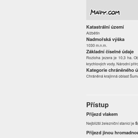
Katastrální území
Alžbětín
Nadmořská výška
1030 m.n.m.
Základní číselné údaje
Rozloha jezera je 10,3 ha. O
krychlových vody. Národní přír
Kategorie chráněného 
Chráněná krajinná oblast Šuma
Přístup
Příjezd vlakem
Nejbližší železniční stanicí je
Š
Příjezd jinou hromadno