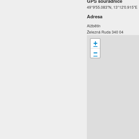
GPS souřadnice
49°9'55.083"N, 13°12'0.915"E
Adresa
Alžbětín
Železná Ruda 340 04
+
−