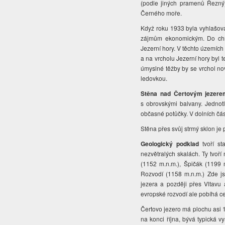
(podle jiných pramenů Řezný)
Černého moře.
Když roku 1933 byla vyhlašo
zájmům ekonomickým. Do chr
Jezerní hory. V těchto územích
a na vrcholu Jezerní hory byl 
úmyslné těžby by se vrchol no
ledovkou.
Stěna nad Čertovým jezere
s obrovskými balvany. Jednotl
občasné potůčky. V dolních čás
Stěna přes svůj strmý sklon je
Geologický podklad
tvoří st
nezvětralých skalách. Ty tvoří
(1152 m.n.m.), Špičák (1199 
Rozvodí (1158 m.n.m.) Zde j
jezera a později přes Vltav
evropské rozvodí ale pobíhá ce
Čertovo jezero má plochu asi 
na konci října, bývá typická 