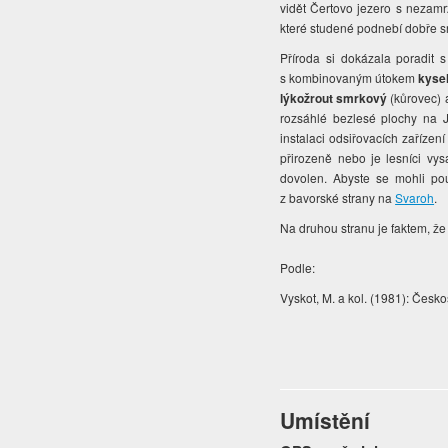
vidět Čertovo jezero s nezamrz
které studené podnebí dobře s
Příroda si dokázala poradit s
s kombinovaným útokem
kysel
lýkožrout smrkový
(kůrovec) 
rozsáhlé bezlesé plochy na Je
instalaci odsiřovacích zařízen
přirozeně nebo je lesníci vys
dovolen. Abyste se mohli po
z bavorské strany na
Svaroh
.
Na druhou stranu je faktem, ž
Podle:
Vyskot, M. a kol. (1981): Česk
Umístění