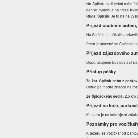
Na Špičák jezdí velmi málo "b
denné cyklobus na trase Kvil
Ruda, Špičák.
Je to na nejvyš
Příjezd osobním autem,
Na Špičáku je několik parkoviš
První je placené ve Špičáckém
Příjezd zájezdového au
Doporučujeme bus odstavit na 
Přístup pěšky
Ze žst. Špičák nebo z parkov
Odtud po modré značce na rozce
Ze Špičáckého sedla:
2,5 km p
Příjezd na kole, parková
K jezeru je na kole vjezd zaká
Poznámky pro vozíčkář
K jezeru se vozíčkář od parkov