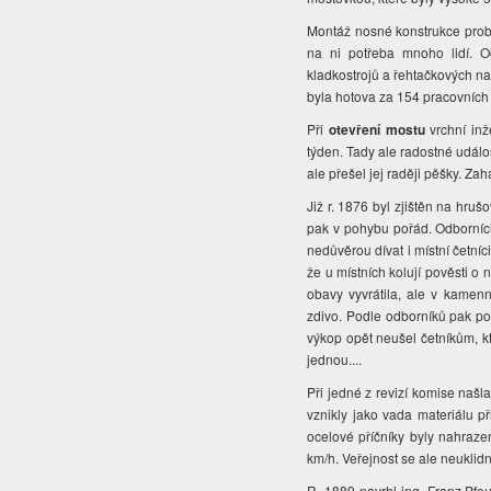
Montáž nosné konstrukce prob
na ni potřeba mnoho lidí. O
kladkostrojů a řehtačkových nav
byla hotova za 154 pracovních 
Při
otevření mostu
vrchní inže
týden. Tady ale radostné událost
ale přešel jej raději pěšky. Zah
Již r. 1876 byl zjištěn na hru
pak v pohybu pořád. Odborníci 
nedůvěrou dívat i místní četníc
že u místních kolují pověsti o 
obavy vyvrátila, ale v kamenn
zdivo. Podle odborníků pak po
výkop opět neušel četníkům, k
jednou....
Při jedné z revizí komise našla
vznikly jako vada materiálu p
ocelové příčníky byly nahraz
km/h. Veřejnost se ale neuklidn
R. 1889 navrhl ing. Franz Pfeu