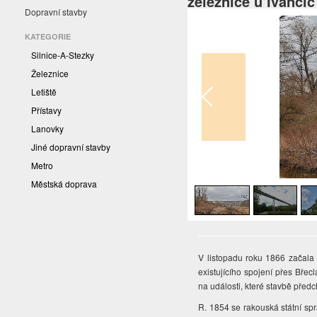
železnice u Ivanči
Dopravní stavby
KATEGORIE
Silnice-A-Stezky
Železnice
Letiště
Přístavy
Lanovky
Jiné dopravní stavby
Metro
1
/
5
Městská doprava
V listopadu roku 1866 začala
existujícího spojení přes Bř
na události, které stavbě předc
R. 1854 se rakouská státní spr