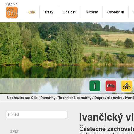
Cíle
Trasy
Události
Slovník
Osobnosti
Nacházíte se:
Cíle
/
Památky
/
Technické památky
/
Dopravní stavby
/
Ivanč
Ivančický v
Částečně zachovalá
ZPĚT