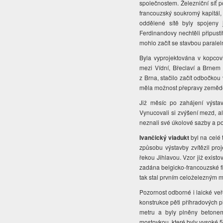
společnostem. Železniční síť p
francouzský soukromý kapitál,
oddělené sítě byly spojeny 
Ferdinandovy nechtěli připusti
mohlo začít se stavbou paralelní
Byla vyprojektována v kopcovi
mezi Vídní, Břeclaví a Brnem
z Brna, stačilo začít odbočkou
měla možnost přepravy zeměd
Již měsíc po zahájení výstav
Vynucovali si zvýšení mezd, a
neznali své úkolové sazby a po
Ivančický viadukt
byl na celé 
způsobu výstavby zvítězil pro
řekou Jihlavou. Vzor již exist
zadána belgicko-francouzské fi
tak stal prvním celoželezným
Pozornost odborné i laické veř
konstrukce pěti příhradových p
metru a byly plněny betonem
mostovkou, které byly vysoké 5