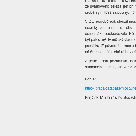
ze svářkového železa jen při m
proběhly r. 1892 za pouhých 6 
V této podobě pak sloužil mos
nosníky. Jedno pole starého m
demontáž nepokračovala. Něja
byl pak starý Ivančický viaduk
památku. Z původního mostu by
nátěrem, ale část chátrá bez oš
A ještě jedna poznámka. Pok
samotného Eiffela, pak vězte, ž
Podle:
http://libri.cz/databaze/mosty
Krejčiřík, M. (1991): Po stopá