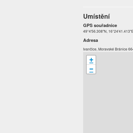
Umístění
GPS souřadnice
49°4'56.308"N, 16°24'41.413"
Adresa
Ivančice, Moravské Bránice 66
+
−