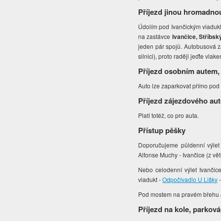
Příjezd jinou hromadno
Údolím pod Ivančickým viadukte
na zastávce
Ivančice, Stříbsk
jeden pár spojů. Autobusová za
silnici), proto raději jeďte vlak
Příjezd osobním autem,
Auto lze zaparkovat přímo pod
Příjezd zájezdového au
Platí totéž, co pro auta.
Přístup pěšky
Doporučujeme půldenní výlet
Alfonse Muchy - Ivančice (z vět
Nebo celodenní výlet Ivančic
viadukt -
Odpočívadlo U Lišky
-
Pod mostem na pravém břehu Ji
Příjezd na kole, parková