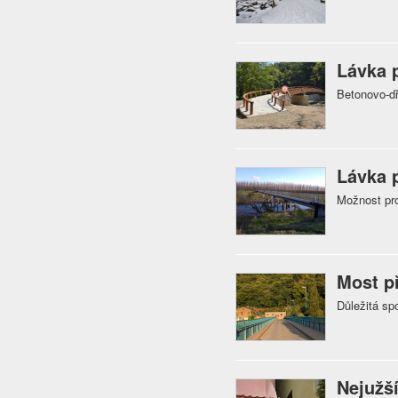
Lávka 
Betonovo-dř
Lávka 
Možnost pro
Most p
Důležitá sp
Nejužší