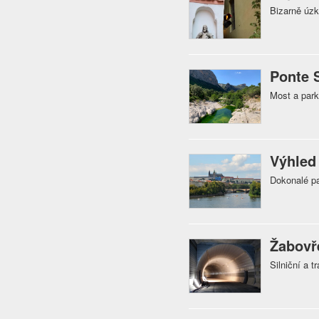
Bizarně úzk
Ponte 
Most a park
Výhled
Dokonalé pa
Žabovř
Silniční a 