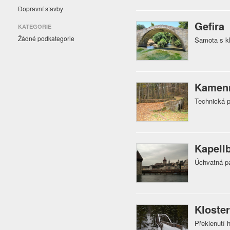
Dopravní stavby
Gefira
KATEGORIE
Žádné podkategorie
Samota s k
Kamenn
Technická 
Kapell
Úchvatná pa
Kloste
Překlenutí 