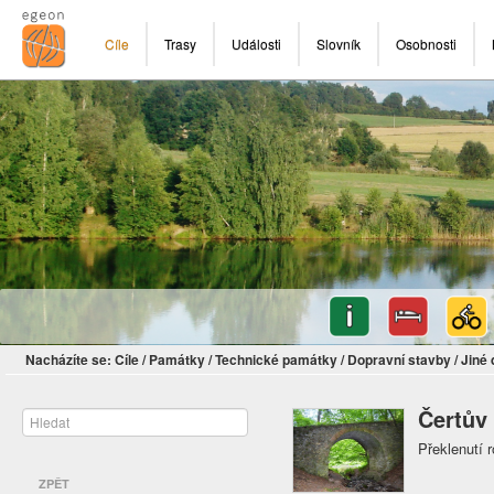
Cíle
Trasy
Události
Slovník
Osobnosti
Nacházíte se:
Cíle
/
Památky
/
Technické památky
/
Dopravní stavby
/
Jiné 
Čertův
Překlenutí 
ZPĚT