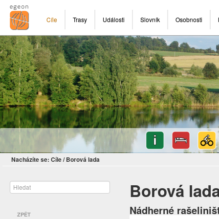
Cíle
Trasy
Události
Slovník
Osobnosti
Nacházíte se:
Cíle
/
Borová lada
Borová lad
Nádherné rašelini
ZPĚT