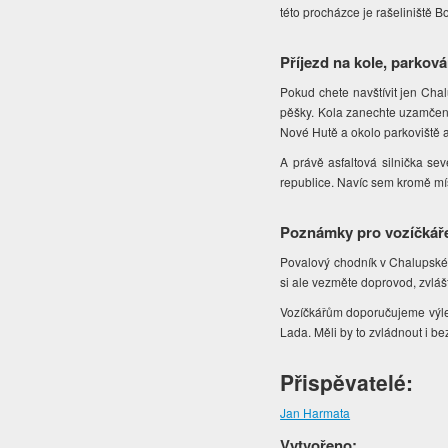
této procházce je rašeliniště B
Příjezd na kole, parková
Pokud chete navštívit jen Cha
pěšky. Kola zanechte uzamčena
Nové Hutě a okolo parkoviště a
A právě asfaltová silnička se
republice. Navíc sem kromě mís
Poznámky pro vozíčkář
Povalový chodník v Chalupské s
si ale vezměte doprovod, zvláš
Vozíčkářům doporučujeme výlet
Lada. Měli by to zvládnout i b
Přispěvatelé:
Jan Harmata
Vytvořeno: