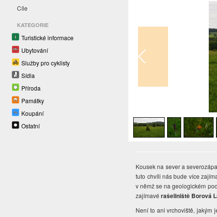
Cíle
KATEGORIE
Turistické informace
Ubytování
Služby pro cyklisty
Sídla
Příroda
Památky
1
/
4
Koupání
Ostatní
Kousek na sever a severozápad
tuto chvíli nás bude více zajíma
v němž se na geologickém podl
zajímavé
rašeliniště Borová 
Není to ani vrchoviště, jakým j