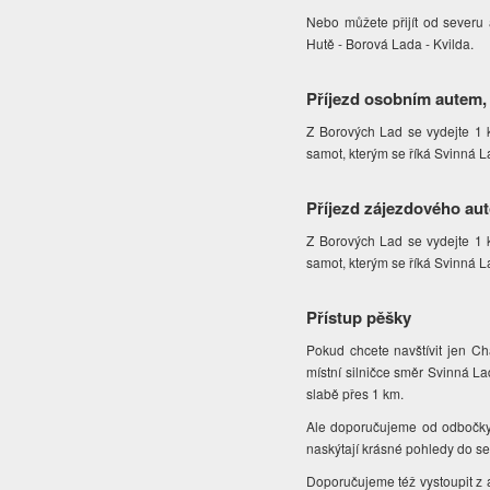
Nebo můžete přijít od severu
Hutě - Borová Lada - Kvilda.
Příjezd osobním autem,
Z Borových Lad se vydejte 1 k
samot, kterým se říká Svinná L
Příjezd zájezdového au
Z Borových Lad se vydejte 1 k
samot, kterým se říká Svinná L
Přístup pěšky
Pokud chcete navštívit jen Ch
místní silničce směr Svinná L
slabě přes 1 km.
Ale doporučujeme od odbočky n
naskýtají krásné pohledy do seve
Doporučujeme též vystoupit z a