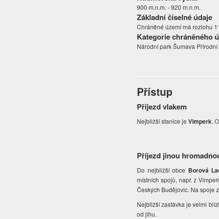
900 m.n.m. - 920 m.n.m.
Základní číselné údaje
Chráněné území má rozlohu 11
Kategorie chráněného 
Národní park Šumava Přírodn
Přístup
Příjezd vlakem
Nejbližší stanice
je
Vimperk
. 
Příjezd jinou hromadno
Do nejbližší obce
Borová La
místních spojů, např. z Vimper
Českých Budějovic. Na spoje z 
Nejbližší zastávka je velmi blí
od jihu.