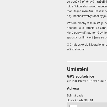
se používá přiléhavý -
rašelin
luk s řídkou stromovou vegetac
mohutných rozměrů. Rašelinné j
ha). Mocnost vrstvy rašeliny je
Většina plochy rašeliniště je p
nechodí. A to i přesto, že záp
které poskytují nádherné výhledy
spousty rostlin, které jsme se po
O Chalupské slati, která je tu
zčásti shodný.
Umístění
GPS souřadnice
49°1'20.492"N, 13°39'17.969"
Adresa
Svinná Lada
Borová Lada 385 01