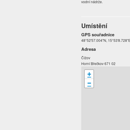
vodní nádrže.
Umístění
GPS souřadnice
48°52'57.004"N, 15°53'8.728"
Adresa
Čížov
Horní Břečkov 671 02
+
−