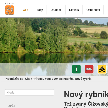
Cíle
Trasy
Události
Slovník
Osobnosti
Nacházíte se:
Cíle
/
Příroda
/
Voda
/
Umělé nádrže
/
Nový rybník
Nový rybní
Též zvaný Čížovský
ZPĚT