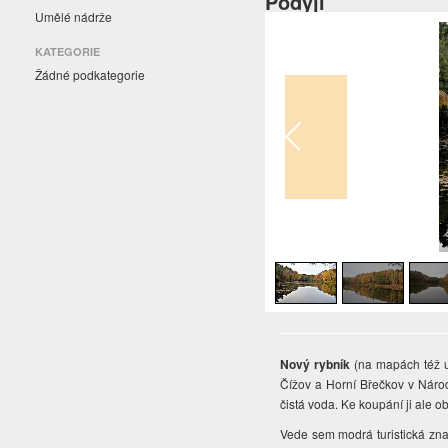
Podyjí
Umělé nádrže
KATEGORIE
Žádné podkategorie
1
/
3
Nový rybník
(na mapách též u
Čížov a Horní Břečkov v Náro
čistá voda. Ke koupání ji ale
Vede sem modrá turistická znač