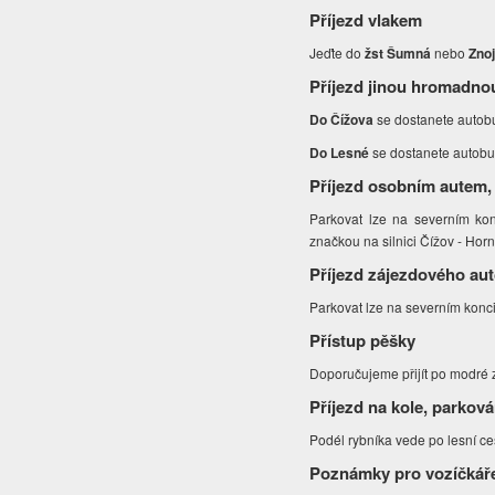
Příjezd vlakem
Jeďte do
žst Šumná
nebo
Zno
Příjezd jinou hromadno
Do Čížova
se dostanete autob
Do Lesné
se dostanete autob
Příjezd osobním autem,
Parkovat lze na severním ko
značkou na silnici Čížov - Hor
Příjezd zájezdového au
Parkovat lze na severním konc
Přístup pěšky
Doporučujeme přijít po modré
Příjezd na kole, parková
Podél rybníka vede po lesní ce
Poznámky pro vozíčkář