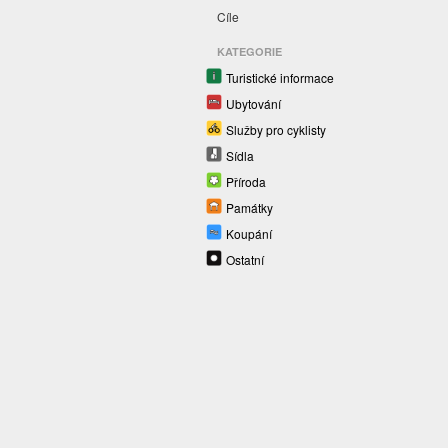
Cíle
KATEGORIE
Turistické informace
Ubytování
Služby pro cyklisty
Sídla
Příroda
Památky
Koupání
Ostatní