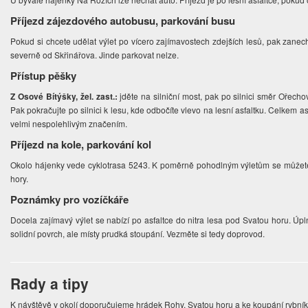
Příjezd zájezdového autobusu, parkování busu
Pokud si chcete udělat výlet po vícero zajímavostech zdejších lesů, pak zane
severně od Skřinářova. Jinde parkovat nelze.
Přístup pěšky
Z Osové Bítýšky, žel. zast.:
jděte na silniční most, pak po silnici směr Ořecho
Pak pokračujte po silnici k lesu, kde odbočíte vlevo na lesní asfaltku. Celkem 
velmi nespolehlivým značením.
Příjezd na kole, parkování kol
Okolo hájenky vede cyklotrasa 5243. K poměrně pohodlným výletům se můžete
hory.
Poznámky pro vozíčkáře
Docela zajímavý výlet se nabízí po asfaltce do nitra lesa pod Svatou horu. Úp
solidní povrch, ale místy prudká stoupání. Vezměte si tedy doprovod.
Rady a tipy
K návštěvě v okolí doporučujeme hrádek Rohy, Svatou horu a ke koupání rybník