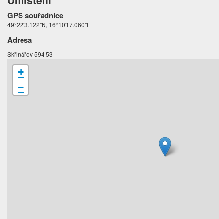
Umístění
GPS souřadnice
49°22'3.122"N, 16°10'17.060"E
Adresa
Skřinářov 594 53
+
−