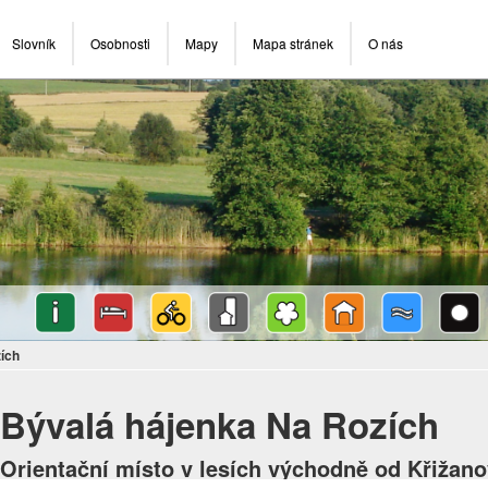
Slovník
Osobnosti
Mapy
Mapa stránek
O nás
ích
Bývalá hájenka Na Rozích
Orientační místo v lesích východně od Křižan