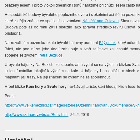
osázeny lesem. I proto v okolí dnešních Rohů narazíme při chůzi lesem často n
Hospodářské budovy bývalého poplužního dvora i s okolními asi 50 ha pozemků (l
které z dějin známe ve spojitosti se zámkem
Náměšť nad Oslavou
. Staví novo
Budova poté až do roku 2011 sloužilo jako správní středisko revíru Osová, o
přístupná.
Na rozsáhlém pozemku okolo bývalé hájovny pramení
Bílý potok
, který odtud
Bíteš, ale pod ní se jeho údolí zahlubuje a tvoří zajímavé zaklesnuté mea
spojené se životem
Petra Bezruče
.
U bývalé hájenky Na Rozích lze zaparkovat a vydat se na výlet na blízkou Sv
tu lesní asfaltka lákající k výletům na kole. U hájenky i na dalších místech 
mapkami její trasy. Na její značení se ovšem nelze spolehnout.
Hřbet blízké
Koní hory
a
Svaté hory
navštěvují turisté, kteří hledají klid v les
Podle:
https://www.velkemezirici.cz/images/stories/UzemniPlanovani/Dokumenace/Skr
http://www.skrinarov.wbs.cz/Rohy.html
, 26. 2. 2019