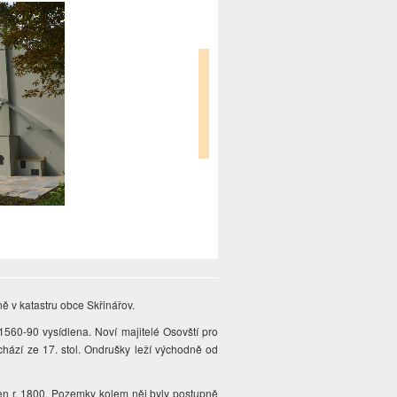
ě v katastru obce Skřinářov.
. 1560-90 vysídlena. Noví majitelé Osovští pro
hází ze 17. stol. Ondrušky leží východně od
ušen r. 1800. Pozemky kolem něj byly postupně