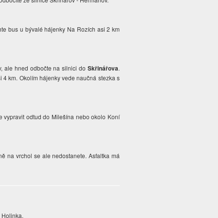
chte bus u bývalé hájenky Na Rozích asi 2 km
v, ale hned odbočte na silnici do
Skřinářova
.
asi 4 km. Okolím hájenky vede naučná stezka s
 vypravit odtud do Milešína nebo okolo Koní
lně na vrchol se ale nedostanete. Asfaltka má
 Holinka.