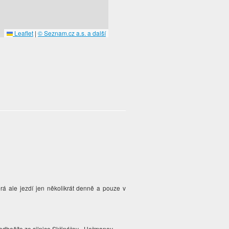
Leaflet
|
© Seznam.cz a.s. a další
erá ale jezdí jen několikrát denně a pouze v
 odbočíte ze silnice Skřinářov - Heřmanov.