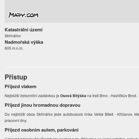
Katastrální území
Skřinářov
Nadmořská výška
605 m.n.m.
Přístup
Příjezd vlakem
Nejbližší železniční zastávkou je
Osová Bítýška
na trati Brno - Havlíčkův Brod.
Příjezd jinou hromadnou dopravou
Do nejbližší obce Skřinářov jede autobusová linka Velká Bíteš - Křižanov, kt
pracovní dny.
Příjezd osobním autem, parkování
U bývalé hájenky Na Rozích lze nechat auto. Příjezd je po lesní asfaltce, pokud