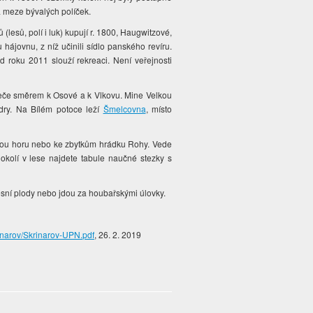
a meze bývalých políček.
esů, polí i luk) kupují r. 1800, Haugwitzové,
u hájovnu, z níž učinili sídlo panského revíru.
d roku 2011 slouží rekreaci. Není veřejnosti
 teče směrem k Osové a k Vlkovu. Mine Velkou
ndry. Na Bílém potoce leží
Šmelcovna
, místo
atou horu nebo ke zbytkům hrádku Rohy. Vede
v okolí v lese najdete tabule naučné stezky s
e, lesní plody nebo jdou za houbařskými úlovky.
inarov/Skrinarov-UPN.pdf
, 26. 2. 2019