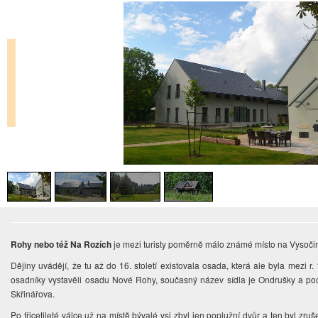
Rohy nebo též Na Rozích
je mezi turisty poměrně málo známé místo na Vysočin
Dějiny uvádějí, že tu až do 16. století existovala osada, která ale byla mezi r
osadníky vystavěli osadu Nové Rohy, současný název sídla je Ondrušky a poc
Skřinářova.
Po třicetileté válce už na místě bývalé vsi zbyl jen poplužní dvůr a ten byl zr