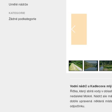
Umělé nádrže
KATEGORIE
Žádné podkategorie
1
/
3
Vodní nádrž u Kadlecova ml
Říčka, který sbírá vody v obl
nedaleké Mokré. Nádrž ale má v
dobře upravená některá místa
odpočinku.