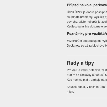
Příjezd na kole, parková
Údolí Říčky je dobře přístup
skupinám problémy. Cyklisté by
povrchy, takže nejlepší je zv
Kadlecova mlýna dostanete ve
Poznámky pro vozíčkář
Vozíčkářům doporučujeme výle
Dostanete se až za Muchovu b
Rady a tipy
Pro děti je velmi přitažlivá za
500 m od zastávky autobusů 55
Kdo nechce platit, parkuje na 
Kousek odtud, v bočním údolí 
mlýn.