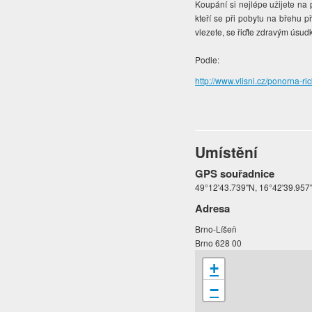
Koupání si nejlépe užijete na 
kteří se při pobytu na břehu p
vlezete, se řiďte zdravým úsud
Podle:
http://www.vlisni.cz/ponorna-
Umístění
GPS souřadnice
49°12'43.739"N, 16°42'39.957
Adresa
Brno-Líšeň
Brno 628 00
+
−