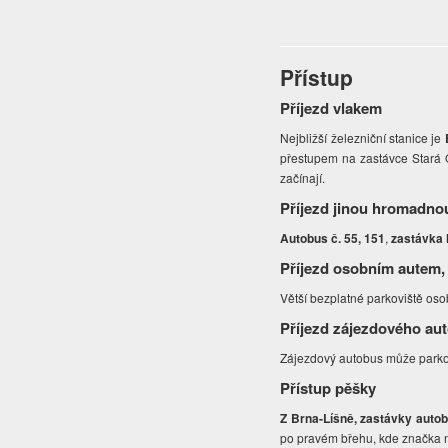
Přístup
Příjezd vlakem
Nejbližší železniční stanice je
přestupem na zastávce Stará 
začínají.
Příjezd jinou hromadno
Autobus č. 55, 151
,
zastávka
Příjezd osobním autem,
Větší bezplatné parkoviště oso
Příjezd zájezdového au
Zájezdový autobus může parkov
Přístup pěšky
Z Brna-Líšně, zastávky auto
po pravém břehu, kde značka 