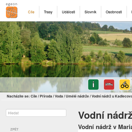
Cíle
Trasy
Události
Slovník
Osobnosti
Nacházíte se:
Cíle
/
Příroda
/
Voda
/
Umělé nádrže
/
Vodní nádrž u Kadlecov
Vodní nádr
Vodní nádrž v Mar
ZPĚT