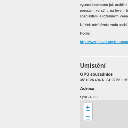
vysoce hodnocen jak architekt
porostem ve stínu na levém bř
specialitami a rozumnými cen
Někteří návštěvníci vodu nadr
Podle:
http://www.preveli.org/files/mo
Umístění
GPS souřadnice
35°10'26.494"N, 24°27'58.115
Adresa
Spili 74053
+
−