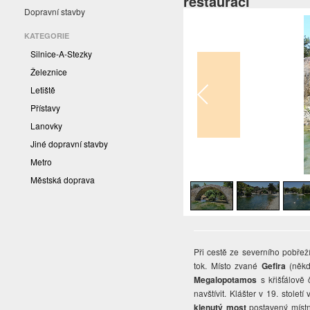
restaurací
Dopravní stavby
KATEGORIE
Silnice-A-Stezky
Železnice
Letiště
Přístavy
Lanovky
Jiné dopravní stavby
Metro
1
/
7
Městská doprava
Při cestě ze severního pobřež
tok. Místo zvané
Gefira
(někd
Megalopotamos
s křišťálově
navštívit. Klášter v 19. stole
klenutý most
postavený místn