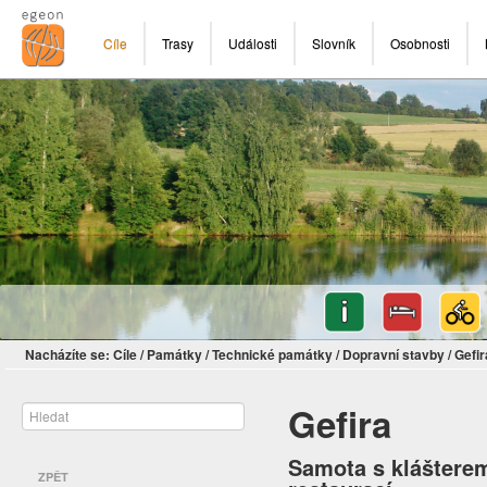
Cíle
Trasy
Události
Slovník
Osobnosti
Nacházíte se:
Cíle
/
Památky
/
Technické památky
/
Dopravní stavby
/
Gefir
Gefira
Samota s kláštere
ZPĚT