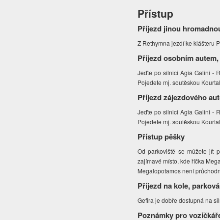
Přístup
Příjezd jinou hromadno
Z Rethymna jezdí ke klášteru P
Příjezd osobním autem,
Jeďte po silnici Agia Galini 
Pojedete mj. soutěskou Kourtali
Příjezd zájezdového au
Jeďte po silnici Agia Galini 
Pojedete mj. soutěskou Kourtali
Přístup pěšky
Od parkoviště se můžete jít 
zajímavé místo, kde říčka Mega
Megalopotamos není průchodn
Příjezd na kole, parková
Gefira je dobře dostupná na sil
Poznámky pro vozíčkář