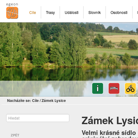
Cíle
Trasy
Události
Slovník
Osobnosti
Nacházíte se:
Cíle
/
Zámek Lysice
Zámek Lysi
Velmi krásné sídlo
ZPĚT