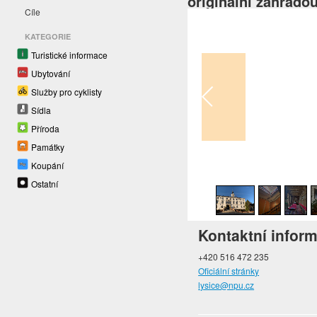
originální zahrado
Cíle
KATEGORIE
Turistické informace
Ubytování
Služby pro cyklisty
Sídla
Příroda
Památky
Koupání
1
/
54
Ostatní
Kontaktní infor
+420 516 472 235
Oficiální stránky
lysice@npu.cz