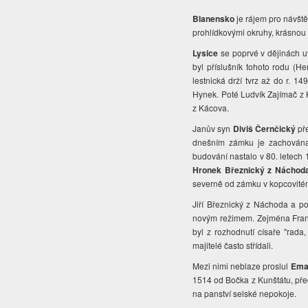
Blanensko
je rájem pro návšt
prohlídkovými okruhy, krásnou
Lysice
se poprvé v dějinách uv
byl příslušník tohoto rodu (He
lestnická drží tvrz až do r. 149
Hynek. Poté Ludvík Zajímač z K
z Kácova.
Janův syn
Diviš Černčický
př
dnešním zámku je zachována 
budování nastalo v 80. letech 1
Hronek Březnický z Náchod
severně od zámku v kopcovité
Jiří Březnický z Náchoda a 
novým režimem. Zejména Frant
byl z rozhodnutí císaře "
rada,
majitelé často střídali.
Mezi nimi neblaze proslul
Eman
1514 od Bočka z Kunštátu, před
na panství selské nepokoje.