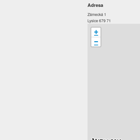
Adresa
Zámecká 1
Lysice 679 71
+
−