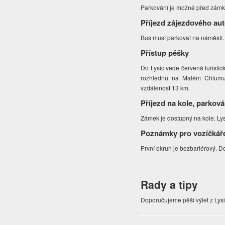
Parkování je možné před zámke
Příjezd zájezdového au
Bus musí parkovat na náměstí
Přístup pěšky
Do Lysic vede červená turisti
rozhlednu na Malém Chlumu 
vzdálenost 13 km.
Příjezd na kole, parková
Zámek je dostupný na kole. Ly
Poznámky pro vozíčkář
První okruh je bezbariérový. 
Rady a tipy
Doporučujeme pěší výlet z Lys