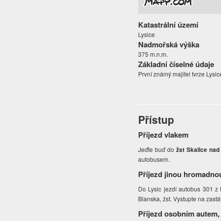
Katastrální území
Lysice
Nadmořská výška
375 m.n.m.
Základní číselné údaje
První známý majitel tvrze Lysic
Přístup
Příjezd vlakem
Jeďte buď do
žst Skalice nad
autobusem.
Příjezd jinou hromadno
Do Lysic jezdí autobus 301 z 
Blanska, žst. Vystupte na zastá
Příjezd osobním autem,