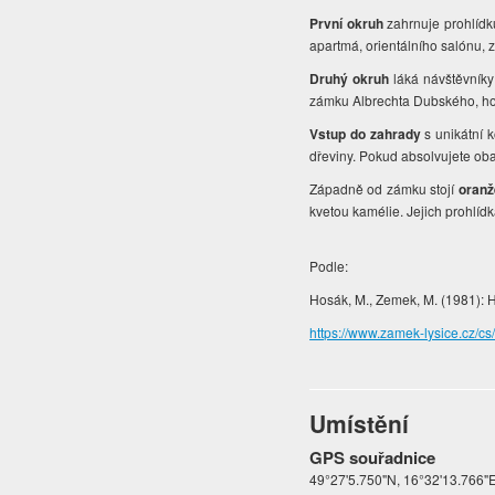
První okruh
zahrnuje p
rohlíd
apartmá, orientálního salónu, 
Druhý okruh
láká návštěvníky
zámku Albrechta Dubského, hos
Vstup do zahrady
s unikátní 
dřeviny. Pokud absolvujete ob
Západně od zámku stojí
oranž
kvetou kamélie. Jejich prohlídk
Podle:
Hosák, M., Zemek, M. (1981): Hr
https://www.zamek-lysice.cz/cs
Umístění
GPS souřadnice
49°27'5.750"N, 16°32'13.766"