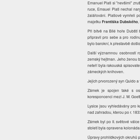
Emanuel Piati si "nevšiml" zruš
ruce, Emauel Piati nechal nary
žalářováni. Piatiové vymřeli
majetku
Františka Dubského
,
Při bitvě na Bílé hoře Dubští 
připravil pro sebe a pro rodin
bylo barokní, k přestavbě došlo
Další významnou osobností 
zemský hejtman. Jeho ženou by
neteří byla rakouská spisovat
zámeckých knihoven.
Jejich prvorozený syn Quido 
Zámek je spojen také s o
koresponcenci mezi J. W. Goe
Lysice jsou vyhledávány pro k
nad zahradou, kterou po r. 183
Zámek byl po II. světové válc
století byla opravena kolonáda
Úpravy prohlídkových okruhů p