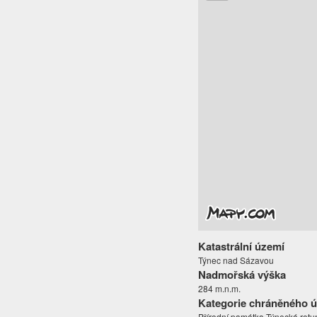
Katastrální území
Týnec nad Sázavou
Nadmořská výška
284 m.n.m.
Kategorie chráněného 
Přírodní památka Týnecká rot