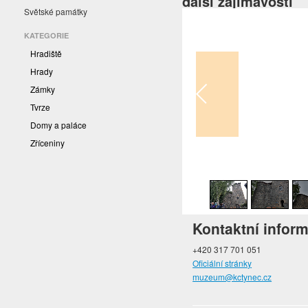
další zajímavosti
Světské památky
KATEGORIE
Hradiště
Hrady
Zámky
Tvrze
Domy a paláce
Zříceniny
1
/
20
Kontaktní infor
+420 317 701 051
Oficiální stránky
muzeum@kctynec.cz