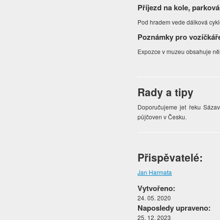
Příjezd na kole, parková
Pod hradem vede dálková cyklo
Poznámky pro vozíčkář
Expozce v muzeu obsahuje něko
Rady a tipy
Doporučujeme jet řeku Sázavu 
půjčoven v Česku.
Přispěvatelé:
Jan Harmata
Vytvořeno:
24. 05. 2020
Naposledy upraveno:
25. 12. 2023