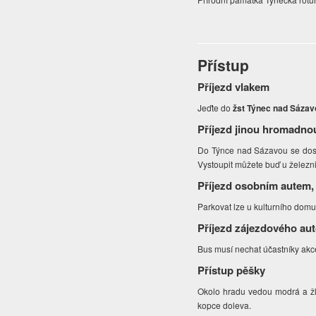
Přístup
Příjezd vlakem
Jeďte do
žst Týnec nad Sázav
Příjezd jinou hromadno
Do Týnce nad Sázavou se dosta
Vystoupit můžete buď u železni
Příjezd osobním autem,
Parkovat lze u kulturního do
Příjezd zájezdového au
Bus musí nechat účastníky akce
Přístup pěšky
Okolo hradu vedou modrá a žlut
kopce doleva.