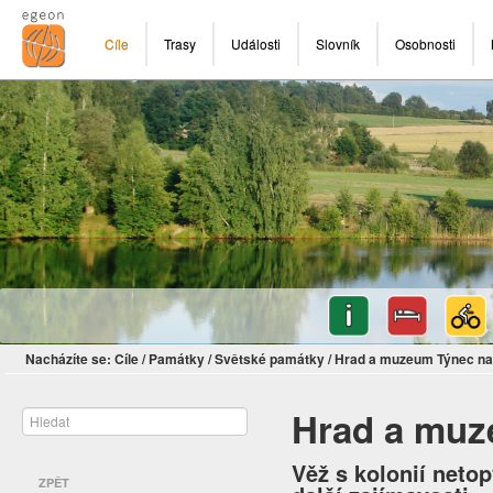
Cíle
Trasy
Události
Slovník
Osobnosti
Nacházíte se:
Cíle
/
Památky
/
Světské památky
/
Hrad a muzeum Týnec n
Hrad a muz
Věž s kolonií neto
ZPĚT