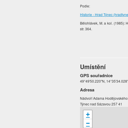
Podle:
Historie - Hrad Týnec (hradtyne
Bělohlávek, M. a kol. (1985):
str. 364.
Umístění
GPS souřadnice
49°49'50.220"N, 14°35'34.028
Adresa
Nádvoří Adama Hodějovského
Týnec nad Sázavou 257 41
+
−