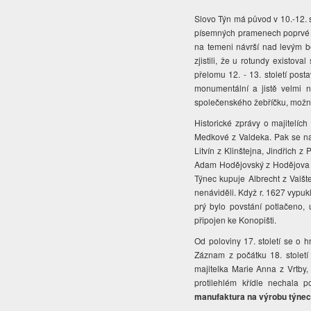
Slovo Týn má původ v 10.-12. 
písemných pramenech poprvé př
na temeni návrší nad levým be
zjistili, že u rotundy existov
přelomu 12. - 13. století po
monumentální a jistě velmi n
společenského žebříčku, možn
Historické zprávy o majitelíc
Medkové z Valdeka. Pak se na 
Litvín z Klinštejna, Jindřich 
Adam Hodějovský z Hodějova sl
Týnec kupuje Albrecht z Valšt
nenáviděli. Když r. 1627 vypu
prý bylo povstání potlačeno,
připojen ke Konopišti.
Od poloviny 17. století se o h
Záznam z počátku 18. století 
majitelka Marie Anna z Vrtby,
protilehlém křídle nechala 
manufaktura na výrobu týne