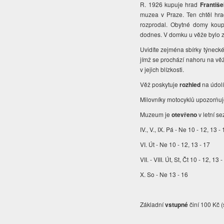
R. 1926 kupuje hrad
Františe
muzea v Praze. Ten chtěl hrad
rozprodal. Obytné domy koupi
dodnes. V domku u věže bylo 
Uvidíte zejména sbírky týnecké
jímž se prochází nahoru na věž
v jejich blízkosti.
Věž poskytuje
rozhled
na údolí
Milovníky motocyklů upozorňuje
Muzeum je
otevřeno
v letní se
IV., V., IX. Pá - Ne 10 - 12, 13 -
VI. Út - Ne 10 - 12, 13 - 17
VII. - VIII. Út, St, Čt 10 - 12, 1
X. So - Ne 13 - 16
Základní
vstupné
činí 100 Kč (