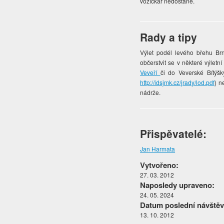
vozíčkář nedostane.
Rady a tipy
Výlet podél levého břehu Br
občerstvit se v některé výletn
Veveří
či do Veverské Bítýšk
http://idsjmk.cz/jrady/lod.pdf
) n
nádrže.
Přispěvatelé:
Jan Harmata
Vytvořeno:
27. 03. 2012
Naposledy upraveno:
24. 05. 2024
Datum poslední návštěv
13. 10. 2012