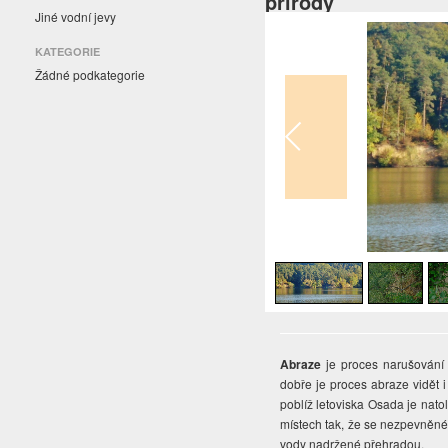
přírody
Jiné vodní jevy
KATEGORIE
Žádné podkategorie
1
/
6
Abraze
je proces narušování 
dobře je proces abraze vidět i
poblíž letoviska Osada je natol
místech tak, že se nezpevněné m
vody nadržené přehradou.