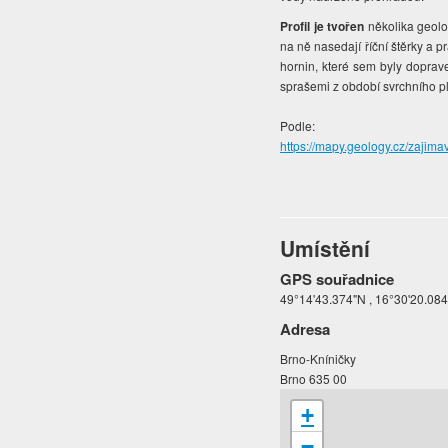
Profil je tvořen
několika geolog
na ně nasedají říční štěrky a p
hornin, které sem byly doprave
sprašemi z období svrchního ple
Podle:
https://mapy.geology.cz/zajimav
Umístění
GPS souřadnice
49°14'43.374"N , 16°30'20.08
Adresa
Brno-Kníničky
Brno 635 00
+
−