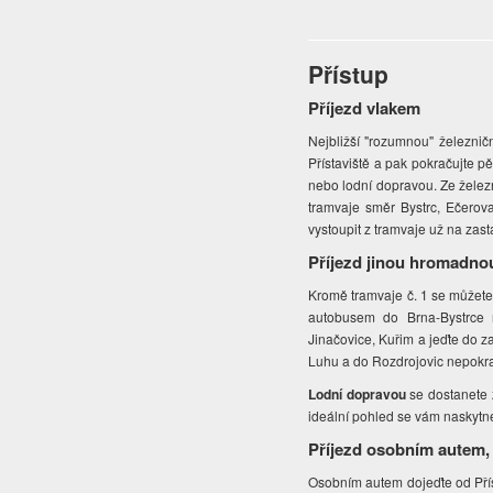
Přístup
Příjezd vlakem
Nejbližší "rozumnou" železničn
Přístaviště a pak pokračujte p
nebo lodní dopravou. Ze železn
tramvaje směr Bystrc, Ečerova
vystoupit z tramvaje už na zas
Příjezd jinou hromadno
Kromě tramvaje č. 1 se můžet
autobusem do Brna-Bystrce 
Jinačovice, Kuřim a jeďte do 
Luhu a do Rozdrojovic nepokrač
Lodní dopravou
se dostanete 
ideální pohled se vám naskyt
Příjezd osobním autem,
Osobním autem dojeďte od Přís