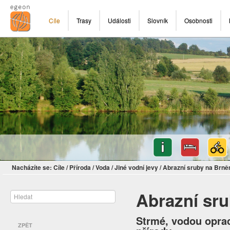
Cíle
Trasy
Události
Slovník
Osobnosti
Nacházíte se:
Cíle
/
Příroda
/
Voda
/
Jiné vodní jevy
/
Abrazní sruby na Brně
Abrazní sr
Strmé, vodou oprac
ZPĚT