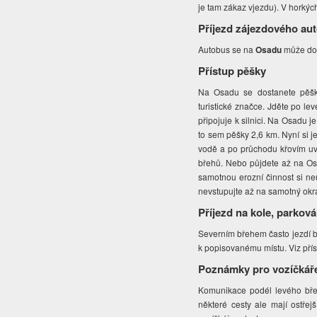
je tam zákaz vjezdu). V horkýc
Příjezd zájezdového au
Autobus se na
Osadu
může dos
Přístup pěšky
Na Osadu se dostanete pěšk
turistické značce. Jděte po le
připojuje k silnici. Na Osadu 
to sem pěšky 2,6 km. Nyní si j
vodě a po průchodu křovím uvi
břehů. Nebo půjdete až na Os
samotnou erozní činnost si ne
nevstupujte až na samotný okr
Příjezd na kole, parková
Severním břehem často jezdí br
k popisovanému místu. Viz přís
Poznámky pro vozíčkář
Komunikace podél levého břeh
některé cesty ale mají ostře